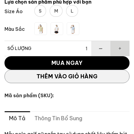
Lựa chọn sản phẩm phù hợp với bạn
1,850,000 ₫.
là:
S
M
L
Size Áo
1,665,000 ₫
Màu Sắc
SỐ LƯỢNG
Áo polo ngắn tay golf nữ basic TaylorMade TL799 số lượn
MUA NGAY
THÊM VÀO GIỎ HÀNG
Mã sản phẩm (SKU):
Mô Tả
Thông Tin Bổ Sung
Mẫu polo golf nữ ngắn tay sử dụng chất liệu thấm hút