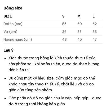
Bảng size
SIZE
S
M
L
Dài áo (cm)
58
60
62
Vai (cm)
36
37
38
Ngang ngực (cm)
43
45
47
Lưu ý
Kích thước trong bảng là kích thước thực tế của
sản phẩm sau khi hoàn thiện, được đo theo hướng
dẫn hiển thị.
Dù cùng một ký hiệu size, cảm giác mặc có thể
khác nhau tùy theo thiết kế, chất liệu và độ co
giãn của từng sản phẩm.
Các phần có độ co giãn như ly xếp, nếp gấp… được
đo ở trạng thái không kéo giãn.