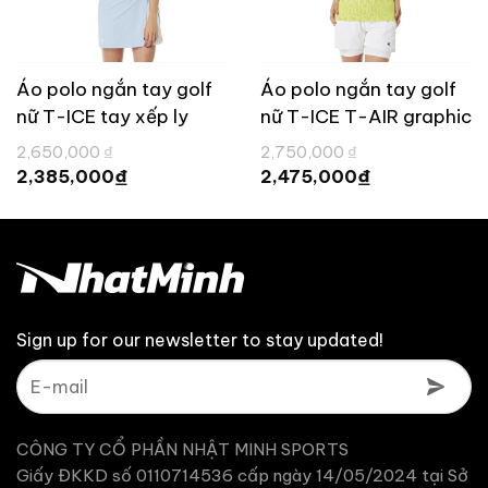
Áo polo ngắn tay golf
Áo polo ngắn tay golf
nữ T-ICE tay xếp ly
nữ T-ICE T-AIR graphic
TaylorMade TL829
TaylorMade TL828
Giá
Giá
2,650,000
₫
2,750,000
₫
gốc
gốc
Giá
Giá
₫
₫
2,385,000
2,475,000
là:
là:
hiện
hiện
2,650,000 ₫.
2,750,000 ₫.
tại
tại
là:
là:
2,385,000 ₫.
2,475,000 ₫.
Sign up for our newsletter to stay updated!
CÔNG TY CỔ PHẦN NHẬT MINH SPORTS
Giấy ĐKKD số 0110714536 cấp ngày 14/05/2024 tại Sở