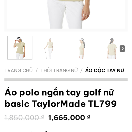
TRANG CHỦ
/
THỜI TRANG NỮ
/
ÁO CỘC TAY NỮ
Áo polo ngắn tay golf nữ
basic TaylorMade TL799
Giá
Giá
1,850,000
₫
1,665,000
₫
gốc
hiện
là:
tại