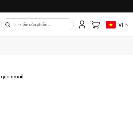
Tìm
VI
kiếm:
 qua email.