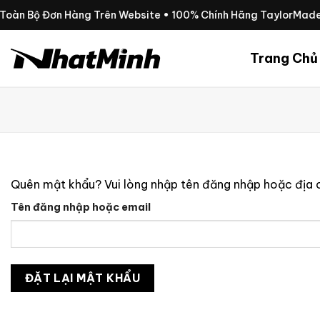
Chuyển
 Toàn Bộ Đơn Hàng Trên Website • 100% Chính Hãng TaylorMad
đến
nội
Trang Chủ
dung
Quên mật khẩu? Vui lòng nhập tên đăng nhập hoặc địa c
Bắt
Tên đăng nhập hoặc email
buộc
ĐẶT LẠI MẬT KHẨU