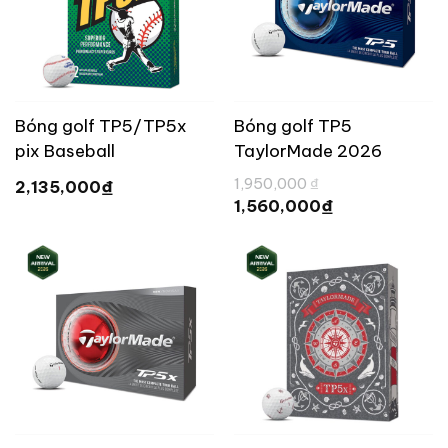
Bóng golf TP5/TP5x
Bóng golf TP5
pix Baseball
TaylorMade 2026
TaylorMade [Limited
Giá
1,950,000
₫
₫
2,135,000
gốc
Edition]
Giá
₫
1,560,000
là:
hiện
1,950,000 ₫.
tại
là:
1,560,000 ₫.