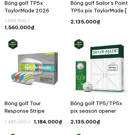
Bóng golf TP5x
Bóng golf Sailor’s Point
TaylorMade 2026
TP5x pix TaylorMade [
Limited ]
Giá
1,950,000
₫
₫
2,135,000
gốc
Giá
₫
1,560,000
là:
hiện
1,950,000 ₫.
tại
là:
1,560,000 ₫.
Bóng golf Tour
Bóng golf TP5/TP5x
Response Stripe
pix season opener
TaylorMade 2026
limited TaylorMade
Giá
Giá
₫
₫
1,184,000
2,135,000
1,480,000
₫
gốc
hiện
2026 [ Limited ]
là:
tại
1,480,000 ₫.
là: