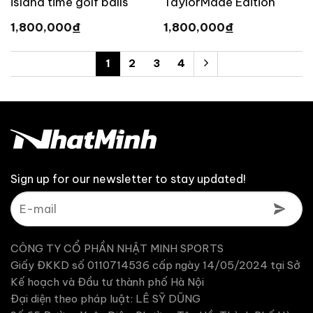
island time golf balls
TaylorMade Edition
Collection
₫
₫
1,800,000
1,800,000
1
2
3
4
Sign up for our newsletter to stay updated!
CÔNG TY CỔ PHẦN NHẬT MINH SPORTS
Giấy ĐKKD số 0110714536 cấp ngày 14/05/2024 tại Sở
Kế hoạch và Đầu tư thành phố Hà Nội
Đại diện theo pháp luật: LÊ SỸ DŨNG