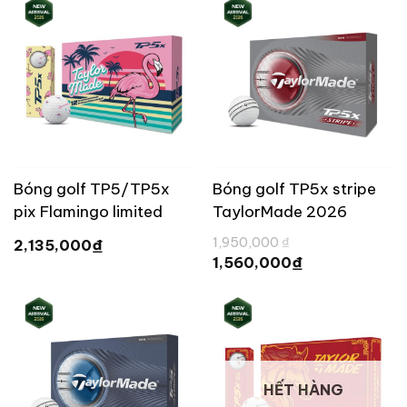
1,184,000 ₫.
Bóng golf TP5/TP5x
Bóng golf TP5x stripe
pix Flamingo limited
TaylorMade 2026
TaylorMade 2026 [
Giá
1,950,000
₫
₫
2,135,000
gốc
Limited ]
Giá
₫
1,560,000
là:
hiện
1,950,000 ₫.
tại
là:
1,560,000 ₫.
HẾT HÀNG