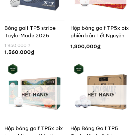
Bóng golf TP5 stripe
Hộp bóng golf TP5x pix
TaylorMade 2026
phiên bản Tết Nguyên
Đán
Giá
1,950,000
₫
₫
1,800,000
gốc
Giá
₫
1,560,000
là:
hiện
1,950,000 ₫.
tại
là:
1,560,000 ₫.
HẾT HÀNG
HẾT HÀNG
Hộp bóng golf TP5x pix
Hộp Bóng Golf TP5