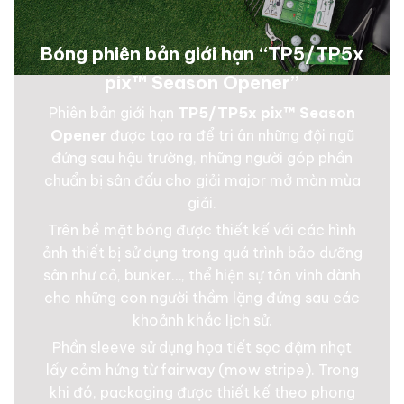
Bóng phiên bản giới hạn “TP5/TP5x
pix™ Season Opener”
Phiên bản giới hạn
TP5/TP5x pix™ Season
Opener
được tạo ra để tri ân những đội ngũ
đứng sau hậu trường, những người góp phần
chuẩn bị sân đấu cho giải major mở màn mùa
giải.
Trên bề mặt bóng được thiết kế với các hình
ảnh thiết bị sử dụng trong quá trình bảo dưỡng
sân như cỏ, bunker…, thể hiện sự tôn vinh dành
cho những con người thầm lặng đứng sau các
khoảnh khắc lịch sử.
Phần sleeve sử dụng họa tiết sọc đậm nhạt
lấy cảm hứng từ fairway (mow stripe). Trong
khi đó, packaging được thiết kế theo phong