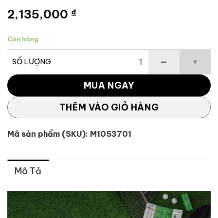
2,135,000
₫
Còn hàng
SỐ LƯỢNG
Bóng golf TP5/TP5x pix season opener limited TaylorMade
MUA NGAY
THÊM VÀO GIỎ HÀNG
Mã sản phẩm (SKU):
M1053701
Mô Tả