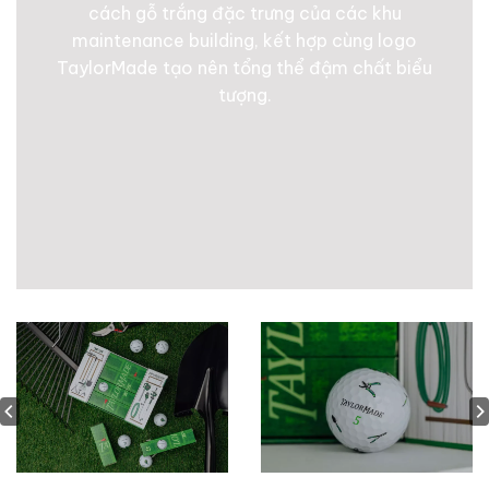
cách gỗ trắng đặc trưng của các khu
maintenance building, kết hợp cùng logo
TaylorMade tạo nên tổng thể đậm chất biểu
tượng.