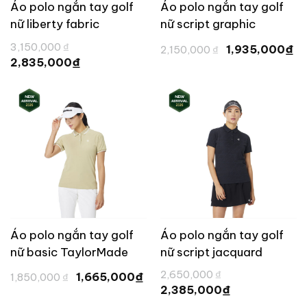
Áo polo ngắn tay golf
Áo polo ngắn tay golf
nữ liberty fabric
nữ script graphic
TaylorMade TL811
TaylorMade TL800
Giá
Giá
G
3,150,000
₫
₫
1,935,000
2,150,000
₫
gốc
gốc
hi
Giá
₫
2,835,000
là:
là:
tạ
hiện
3,150,000 ₫.
2,150,000 ₫.
là
tại
1,
là:
2,835,000 ₫.
Áo polo ngắn tay golf
Áo polo ngắn tay golf
nữ basic TaylorMade
nữ script jacquard
TL799
TaylorMade TL789
Giá
Giá
Giá
2,650,000
₫
₫
1,665,000
1,850,000
₫
gốc
hiện
gốc
Giá
₫
2,385,000
là:
tại
là:
hiện
1,850,000 ₫.
là:
2,650,000 ₫.