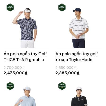
tại
1,665,000 ₫.
là:
2,385,000 ₫.
Áo polo ngắn tay Golf
Áo polo ngắn tay golf
T-ICE T-AIR graphic
kẻ sọc TaylorMade
TaylorMade TL769
TL754
Giá
Giá
2,750,000
₫
2,650,000
₫
gốc
gốc
Giá
Giá
₫
₫
2,475,000
2,385,000
là:
là:
hiện
hiện
2,750,000 ₫.
2,650,000 ₫.
tại
tại
là:
là:
2,475,000 ₫.
2,385,000 ₫.