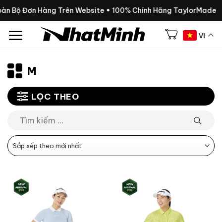
Chuyển
oàn Bộ Đơn Hàng Trên Website • 100% Chính Hãng TaylorMade
đến
nội
VI
dung
M
LỌC THEO