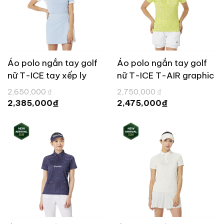
Áo polo ngắn tay golf
Áo polo ngắn tay golf
nữ T-ICE tay xếp ly
nữ T-ICE T-AIR graphic
TaylorMade TL829
TaylorMade TL828
Giá
Giá
2,650,000
₫
2,750,000
₫
gốc
gốc
Giá
Giá
₫
₫
2,385,000
2,475,000
là:
là:
hiện
hiện
2,650,000 ₫.
2,750,000 ₫.
tại
tại
là:
là:
2,385,000 ₫.
2,475,000 ₫.