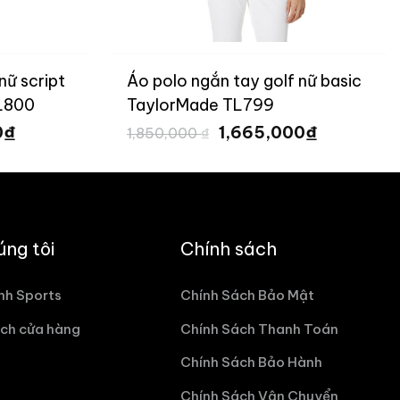
nữ script
Áo polo ngắn tay golf nữ basic
TL800
TaylorMade TL799
Giá
Giá
Giá
₫
₫
0
1,665,000
1,850,000
₫
hiện
gốc
hiện
tại
là:
tại
₫.
là:
1,850,000 ₫.
là:
1,935,000 ₫.
1,665,000
úng tôi
Chính sách
nh Sports
Chính Sách Bảo Mật
ch cửa hàng
Chính Sách Thanh Toán
Chính Sách Bảo Hành
Chính Sách Vận Chuyển