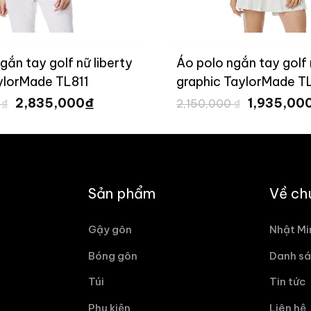
gắn tay golf nữ liberty
Áo polo ngắn tay golf 
aylorMade TL811
graphic TaylorMade 
Giá
Giá
Giá
₫
2,835,000
1,935,00
0
₫
2,150,000
₫
gốc
hiện
gốc
là:
tại
là:
3,150,000 ₫.
là:
2,150,000 
2,835,000 ₫.
Sản phẩm
Về ch
Gậy gôn
Nhật Mi
Bóng gôn
Danh sá
Túi
Tin tức
Phụ kiện
Liên hệ