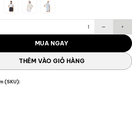
 tay golf nữ T-ICE tay xếp ly TaylorMade TL829 số lượng
MUA NGAY
THÊM VÀO GIỎ HÀNG
m (SKU):