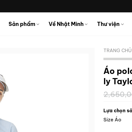
Sản phẩm
Về Nhật Minh
Thư viện
TRANG CHỦ
Áo pol
ly Tay
2,650,
Lựa chọn sả
Size Áo