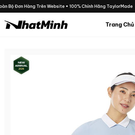
Chuyển
oàn Bộ Đơn Hàng Trên Website • 100% Chính Hãng TaylorMade
đến
nội
Trang Chủ
dung