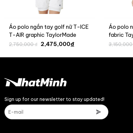
Áo polo ngắn tay golf nữ T-ICE
Áo polo n
T-AIR graphic TaylorMade
fabric T
Giá
Giá
TL828
₫
2,475,000
2,750,000
₫
3,150,00
gốc
hiện
là:
tại
2,750,000 ₫.
là:
 ₫.
2,475,000 ₫.
Sign up for our newsletter to stay updated!