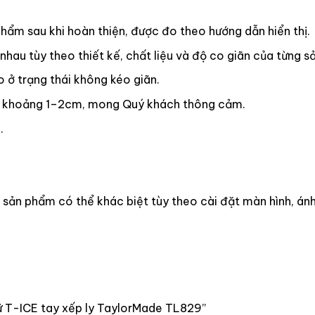
phẩm sau khi hoàn thiện, được đo theo hướng dẫn hiển thị.
hau tùy theo thiết kế, chất liệu và độ co giãn của từng s
 ở trạng thái không kéo giãn.
 số khoảng 1–2cm, mong Quý khách thông cảm.
.
 sản phẩm có thể khác biệt tùy theo cài đặt màn hình, ánh 
 nữ T-ICE tay xếp ly TaylorMade TL829”