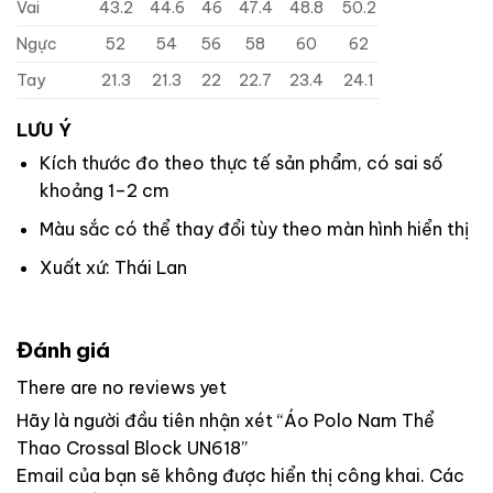
Vai
43.2
44.6
46
47.4
48.8
50.2
Ngực
52
54
56
58
60
62
Tay
21.3
21.3
22
22.7
23.4
24.1
LƯU Ý
Kích thước đo theo thực tế sản phẩm, có sai số
khoảng 1–2 cm
Màu sắc có thể thay đổi tùy theo màn hình hiển thị
Xuất xứ: Thái Lan
Đánh giá
There are no reviews yet
Hãy là người đầu tiên nhận xét “Áo Polo Nam Thể
Thao Crossal Block UN618”
Email của bạn sẽ không được hiển thị công khai.
Các