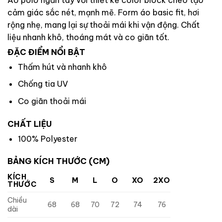
cảm giác sắc nét, mạnh mẽ. Form áo basic fit, hơi
rộng nhẹ, mang lại sự thoải mái khi vận động. Chất
liệu nhanh khô, thoáng mát và co giãn tốt.
ĐẶC ĐIỂM NỔI BẬT
Thấm hút và nhanh khô
Chống tia UV
Co giãn thoải mái
CHẤT LIỆU
100% Polyester
BẢNG KÍCH THƯỚC (CM)
KÍCH
S
M
L
O
XO
2XO
THƯỚC
Chiều
68
68
70
72
74
76
dài