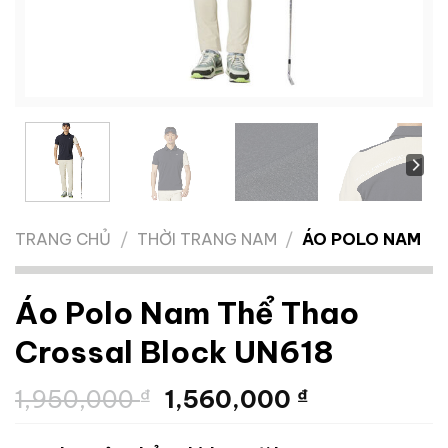
TRANG CHỦ
/
THỜI TRANG NAM
/
ÁO POLO NAM
Áo Polo Nam Thể Thao
Crossal Block UN618
Giá
Giá
1,950,000
₫
1,560,000
₫
gốc
hiện
là:
tại