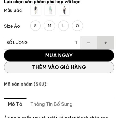
Lựa chọn sản phẩm phù hợp với bạn
1,950,000 ₫.
là:
Màu Sắc
1,560,000 
S
M
L
O
Size Áo
SỐ LƯỢNG
Áo Polo Nam Thể Thao Crossal Block UN618 số lượng
MUA NGAY
THÊM VÀO GIỎ HÀNG
Mã sản phẩm (SKU):
Mô Tả
Thông Tin Bổ Sung
Áo polo ngắn tay với thiết kế color block chéo tạo