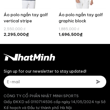
Áo polo ngắn tay golf
Áo polo ngắn tay golf
vertical stripe
graphic block
TaylorMade TL758
TaylorMade TL742
Giá
Giá
2,550,000
₫
1,885,000
₫
gốc
gốc
Giá
Giá
₫
₫
2,295,000
1,696,500
là:
là:
hiện
hiện
2,550,000 ₫.
1,885,000 ₫.
tại
tại
là:
là:
2,295,000 ₫.
1,696,500 ₫.
Sign up for our newsletter to stay updated!
CÔNG TY CỔ PHẦN NHẬT MINH SPORTS
Giấy ĐKKD số 0110714536 cấp ngày 14/05/2024 tại Sở
Kế hoạch và Đầu tư thành phố Hà Nội