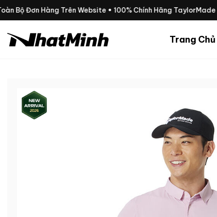
Chuyển
Toàn Bộ Đơn Hàng Trên Website • 100% Chính Hãng TaylorMade
đến
nội
Trang Chủ
dung