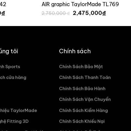
742
AIR graphic TaylorMade TL769
Giá
Giá
Giá
₫
₫
0
2,475,000
2,750,000
₫
hiện
gốc
hiện
tại
là:
tại
₫.
là:
2,750,000 ₫.
là:
1,696,500 ₫.
2,475,00
úng tôi
Chính sách
nh Sports
Chính Sách Bảo Mật
ch cửa hàng
Chính Sách Thanh Toán
Chính Sách Bảo Hành
Chính Sách Vận Chuyển
hiệu TaylorMade
Chính Sách Kiểm Hàng
hệ Fitting 3D
Chính Sách Khiếu Nại