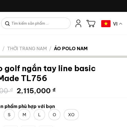
Tìm
VI
kiếm:
/
THỜI TRANG NAM
/
ÁO POLO NAM
 golf ngắn tay line basic
rMade TL756
Giá
Giá
000
₫
2,115,000
₫
gốc
hiện
là:
tại
n phẩm phù hợp với bạn
2,350,000 ₫.
là:
S
M
L
O
XO
2,115,000 ₫.