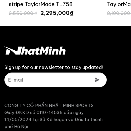
stripe TaylorMade TL758
TaylorMa
Giá
Giá
₫
2,295,000
2,550,000
₫
2,100,00
gốc
hiện
là:
tại
2,550,000 ₫.
là:
0 ₫.
2,295,000 ₫.
Sign up for our newsletter to stay updated!
CÔNG TY CỔ PHẦN NHẬT MINH SPORTS
Giấy ĐKKD số 0110714536 cấp ngày
14/05/2024 tại Sở Kế hoạch và Đầu tư thành
phố Hà Nội