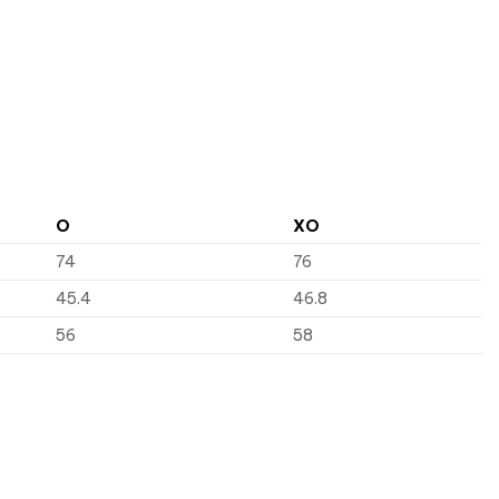
O
XO
74
76
45.4
46.8
56
58