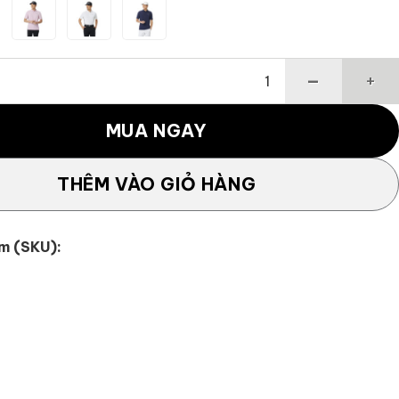
 ngắn tay line basic TaylorMade TL756 số lượng
MUA NGAY
THÊM VÀO GIỎ HÀNG
m (SKU):