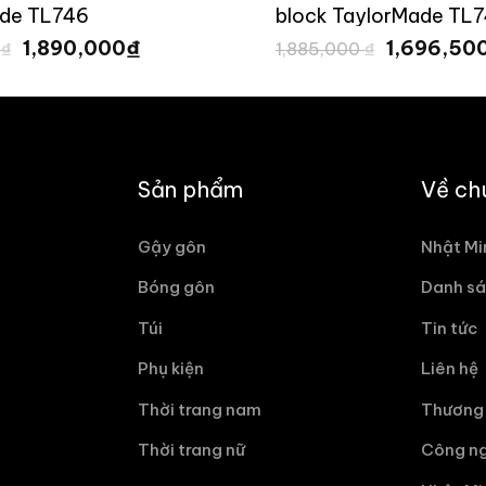
de TL746
block TaylorMade TL
Giá
Giá
Giá
₫
1,890,000
1,696,50
0
₫
1,885,000
₫
gốc
hiện
gốc
là:
tại
là:
2,100,000 ₫.
là:
1,885,000 
1,890,000 ₫.
Sản phẩm
Về ch
Gậy gôn
Nhật Mi
Bóng gôn
Danh sá
Túi
Tin tức
Phụ kiện
Liên hệ
Thời trang nam
Thương 
Thời trang nữ
Công ng