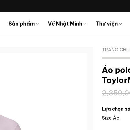
Sản phẩm
Về Nhật Minh
Thư viện
TRANG CHỦ
Áo polo
Taylo
2,350,
Lựa chọn sả
Size Áo