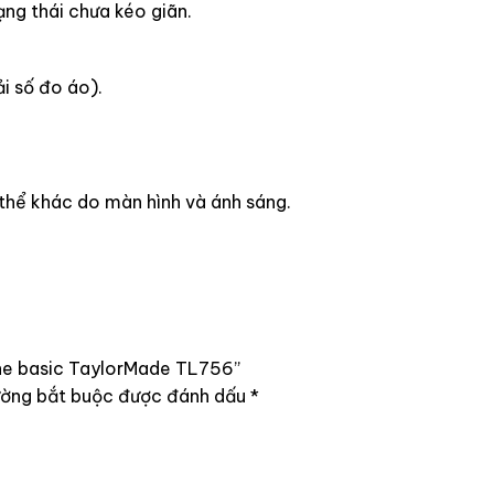
ng thái chưa kéo giãn.
i số đo áo).
 thể khác do màn hình và ánh sáng.
line basic TaylorMade TL756”
ường bắt buộc được đánh dấu
*