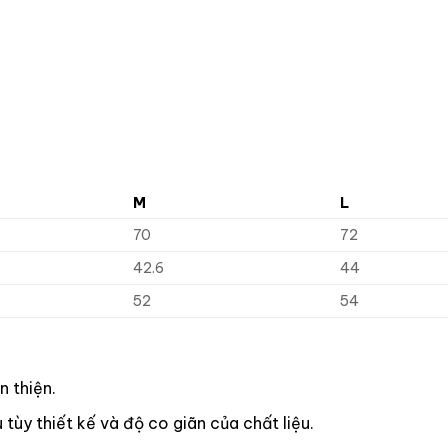
M
L
70
72
42.6
44
52
54
n thiện.
ùy thiết kế và độ co giãn của chất liệu.