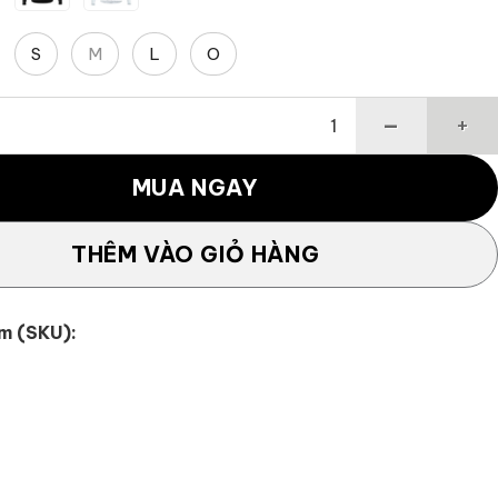
S
M
L
O
gle Layer WR số lượng
MUA NGAY
THÊM VÀO GIỎ HÀNG
m (SKU):