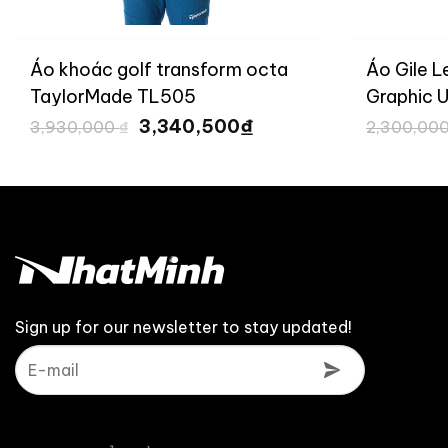
Áo khoác golf transform octa
Áo Gile 
TaylorMade TL505
Graphic 
Giá
Giá
₫
3,340,500
3,930,000
₫
2,300,00
gốc
hiện
là:
tại
3,930,000 ₫.
là:
3,340,500 ₫.
Sign up for our newsletter to stay updated!