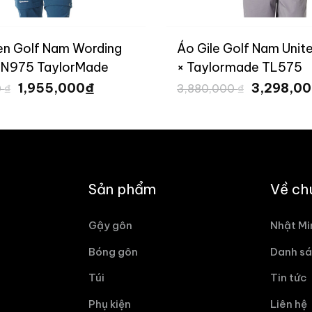
Len Golf Nam Wording
Áo Gile Golf Nam Unit
UN975 TaylorMade
× Taylormade TL575
Giá
Giá
Giá
₫
1,955,000
3,298,0
0
₫
3,880,000
₫
gốc
hiện
gốc
là:
tại
là:
2,300,000 ₫.
là:
3,880,000
1,955,000 ₫.
Sản phẩm
Về ch
Gậy gôn
Nhật Mi
Bóng gôn
Danh sá
Túi
Tin tức
Phụ kiện
Liên hệ