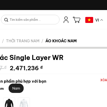
Tìm
VI
kiếm:
/
THỜI TRANG NAM
/
ÁO KHOÁC NAM
ác Single Layer WR
Giá
Giá
27
₫
2,471,236
₫
gốc
hiện
là:
tại
XÓA
n phẩm phù hợp với bạn
4,118,727 ₫.
là:
Nam
am
2,471,236 ₫.