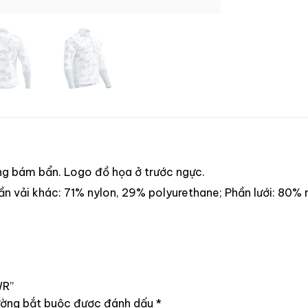
ng bám bẩn. Logo đồ họa ở trước ngực.
hần vải khác: 71% nylon, 29% polyurethane; Phần lưới: 80%
WR”
ường bắt buộc được đánh dấu
*