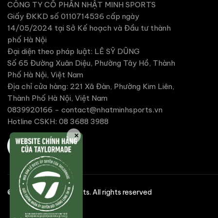
CÔNG TY CỔ PHẦN NHẬT MINH SPORTS
Giấy ĐKKD số 0110714536 cấp ngày
14/05/2024 tại Sở Kế hoạch và Đầu tư thành
phố Hà Nội
Đại diện theo pháp luật: LÊ SỸ DŨNG
Số 65 Đường Xuân Diệu, Phường Tây Hồ, Thành
Phố Hà Nội, Việt Nam
Địa chỉ cửa hàng: 221 Xã Đàn, Phường Kim Liên,
Thành Phố Hà Nội, Việt Nam
0839920166 -
contact@nhatminhsports.vn
Hotline CSKH: 08 3688 3988
✕
©2025 Nhat Minh Sports. All rights reserved