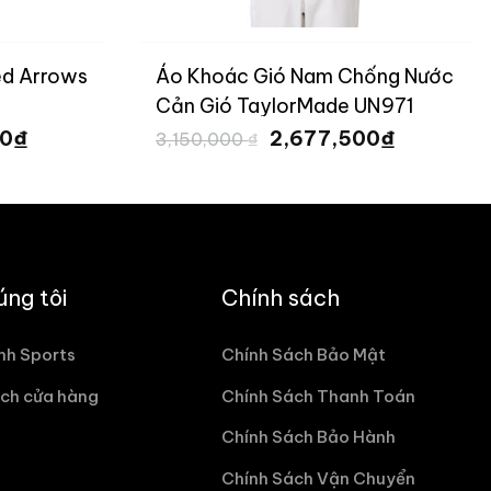
ed Arrows
Áo Khoác Gió Nam Chống Nước
Cản Gió TaylorMade UN971
Giá
Giá
Giá
₫
₫
00
2,677,500
3,150,000
₫
hiện
gốc
hiện
tại
là:
tại
 ₫.
là:
3,150,000 ₫.
là:
3,298,000 ₫.
2,677,500
úng tôi
Chính sách
nh Sports
Chính Sách Bảo Mật
ch cửa hàng
Chính Sách Thanh Toán
Chính Sách Bảo Hành
Chính Sách Vận Chuyển