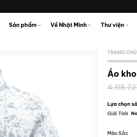
Sản phẩm
Về Nhật Minh
Thư viện
TRANG CHỦ
Áo kho
4,118,7
Lựa chọn sả
Giới Tính
N
Màu Sắc