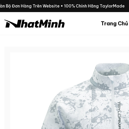
Chuyển
àn Bộ Đơn Hàng Trên Website • 100% Chính Hãng TaylorMade
đến
nội
Trang Chủ
dung