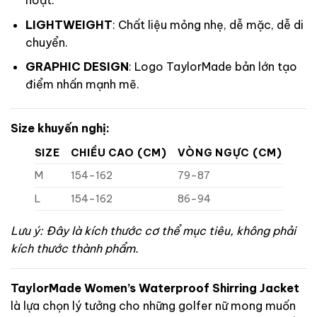
hoạt.
LIGHTWEIGHT
: Chất liệu mỏng nhẹ, dễ mặc, dễ di
chuyển.
GRAPHIC DESIGN
: Logo TaylorMade bản lớn tạo
điểm nhấn mạnh mẽ.
Size khuyến nghị:
SIZE
CHIỀU CAO (CM)
VÒNG NGỰC (CM)
M
154–162
79–87
L
154–162
86–94
Lưu ý: Đây là kích thước cơ thể mục tiêu, không phải
kích thước thành phẩm.
TaylorMade Women’s Waterproof Shirring Jacket
là lựa chọn lý tưởng cho những golfer nữ mong muốn