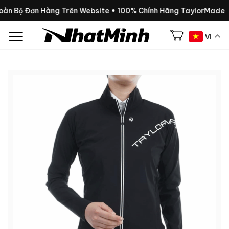
Chuyển
Toàn Bộ Đơn Hàng Trên Website • 100% Chính Hãng TaylorMade
đến
nội
VI
dung