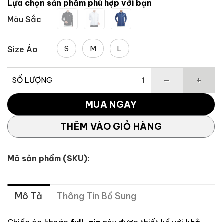
Lựa chọn sản phẩm phù hợp với bạn
4,315,091 ₫.
là:
Màu Sắc
2,589,055 ₫
S
M
L
Size Áo
SỐ LƯỢNG
Áo Khoác Nữ TaylorMade TJ249 số lượng
MUA NGAY
THÊM VÀO GIỎ HÀNG
Mã sản phẩm (SKU):
Mô Tả
Thông Tin Bổ Sung
Chiếc áo khoác
full-zip
này được thiết kế với
khả