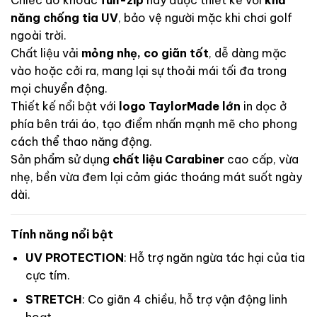
năng chống tia UV
, bảo vệ người mặc khi chơi golf
ngoài trời.
Chất liệu vải
mỏng nhẹ, co giãn tốt
, dễ dàng mặc
vào hoặc cởi ra, mang lại sự thoải mái tối đa trong
mọi chuyển động.
Thiết kế nổi bật với
logo TaylorMade lớn
in dọc ở
phía bên trái áo, tạo điểm nhấn mạnh mẽ cho phong
cách thể thao năng động.
Sản phẩm sử dụng
chất liệu Carabiner
cao cấp, vừa
nhẹ, bền vừa đem lại cảm giác thoáng mát suốt ngày
dài.
Tính năng nổi bật
UV PROTECTION
: Hỗ trợ ngăn ngừa tác hại của tia
cực tím.
STRETCH
: Co giãn 4 chiều, hỗ trợ vận động linh