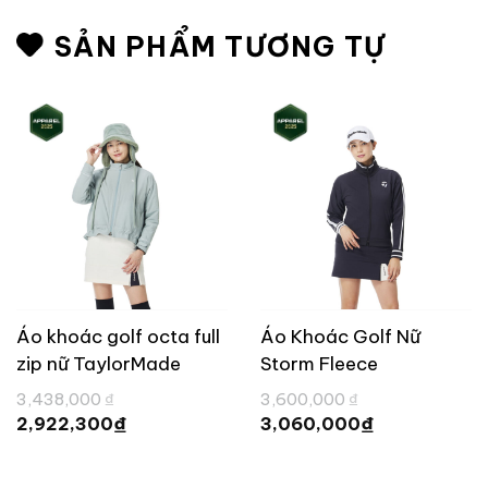
SẢN PHẨM TƯƠNG TỰ
Áo khoác golf octa full
Áo Khoác Golf Nữ
zip nữ TaylorMade
Storm Fleece
TL561
TaylorMade TL544
Giá
Giá
3,438,000
₫
3,600,000
₫
gốc
gốc
Giá
Giá
₫
₫
2,922,300
3,060,000
là:
là:
hiện
hiện
3,438,000 ₫.
3,600,000 ₫.
tại
tại
là:
là:
2,922,300 ₫.
3,060,000 ₫