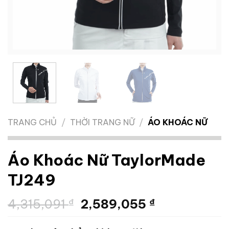
TRANG CHỦ
/
THỜI TRANG NỮ
/
ÁO KHOÁC NỮ
Áo Khoác Nữ TaylorMade
TJ249
Giá
Giá
4,315,091
₫
2,589,055
₫
gốc
hiện
là:
tại