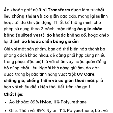
Áo khoác golf nữ
3in1 Transform
được làm từ chất
liệu
chống thấm và co giãn
cao cấp, mang lại sự linh
hoạt tối đa khi vận động. Thiết kế thông minh cho
phép sử dụng theo 3 cách: mặc riêng
áo gile chần
bông (quilted vest)
,
áo khoác không cổ
, hoặc ghép
lại thành
áo khoác chần bông giữ ấm
.
Chỉ với một sản phẩm, bạn có thể biến hóa thành ba
phong cách khác nhau, dễ dàng phối hợp cùng nhiều
trang phục, đặc biệt là với chân váy hoặc quần đồng
bộ cùng chất liệu. Ngoài khả năng giữ ấm, áo còn
được trang bị các tính năng vượt trội:
UV Care,
chống gió, chống thấm và co giãn thoải mái
, phù
hợp với nhiều điều kiện thời tiết trên sân golf.
Chất liệu:
Áo khoác: 89% Nylon, 11% Polyurethane
Gile: Thân vải 89% Nylon, 11% Polyurethane; Lót và