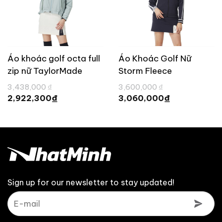
Áo khoác golf octa full
Áo Khoác Golf Nữ
zip nữ TaylorMade
Storm Fleece
TL561
TaylorMade TL544
Giá
Giá
3,438,000
₫
3,600,000
₫
gốc
gốc
Giá
Giá
₫
₫
2,922,300
3,060,000
là:
là:
hiện
hiện
3,438,000 ₫.
3,600,000 ₫.
tại
tại
là:
là:
2,922,300 ₫.
3,060,000 ₫
Sign up for our newsletter to stay updated!