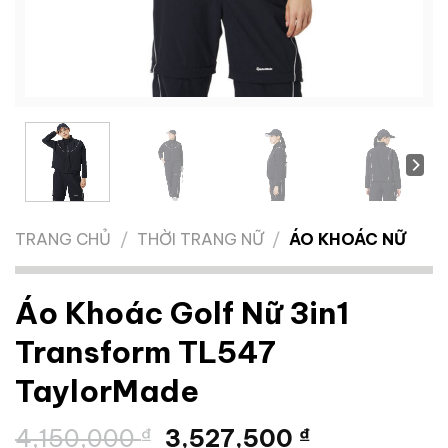
TRANG CHỦ
/
THỜI TRANG NỮ
/
ÁO KHOÁC NỮ
Áo Khoác Golf Nữ 3in1
Transform TL547
TaylorMade
Giá
Giá
4,150,000
₫
3,527,500
₫