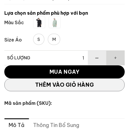
gốc
hiện
là:
tại
Lựa chọn sản phẩm phù hợp với bạn
4,150,000 ₫.
là:
Màu Sắc
3,527,500 
S
M
Size Áo
SỐ LƯỢNG
Áo Khoác Golf Nữ 3in1 Transform TL547 TaylorMade số l
MUA NGAY
THÊM VÀO GIỎ HÀNG
Mã sản phẩm (SKU):
Mô Tả
Thông Tin Bổ Sung