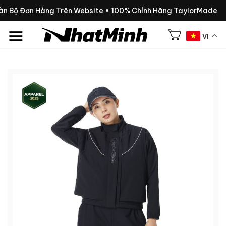
Chuyển
oàn Bộ Đơn Hàng Trên Website • 100% Chính Hãng TaylorMade
đến
nội
VI
dung