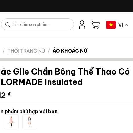
Tìm
VI
kiếm:
/
THỜI TRANG NỮ
/
ÁO KHOÁC NỮ
ác Gile Chần Bông Thể Thao Có
YLORMADE Insulated
12
₫
n phẩm phù hợp với bạn