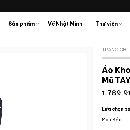
Sản phẩm
Về Nhật Minh
Thư viện
TRANG CHỦ
Áo Kho
Mũ TA
1,789,9
Lựa chọn sả
Màu Sắc