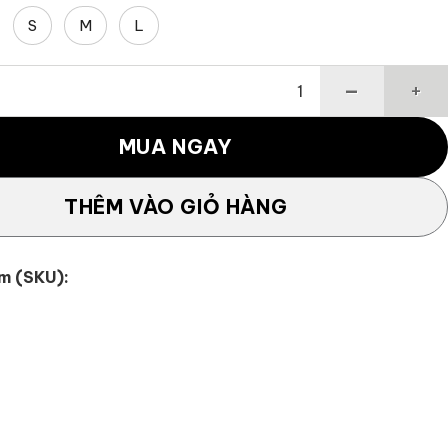
S
M
L
le Chần Bông Thể Thao Có Mũ TAYLORMADE Insulated số lượ
MUA NGAY
THÊM VÀO GIỎ HÀNG
m (SKU):