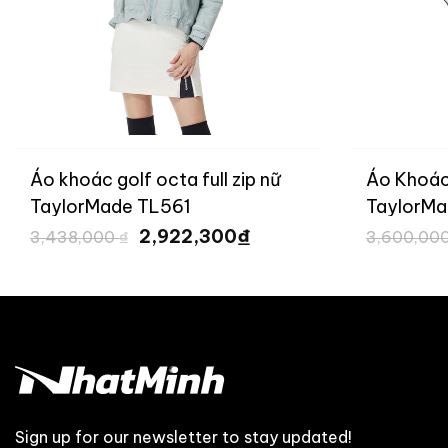
Áo khoác golf octa full zip nữ
Áo Khoác
TaylorMade TL561
TaylorM
Giá
Giá
₫
2,922,300
3,438,000
₫
3,600,00
gốc
hiện
là:
tại
3,438,000 ₫.
là:
₫.
2,922,300 ₫.
Sign up for our newsletter to stay updated!