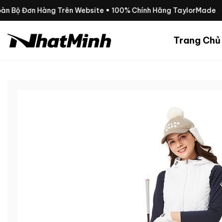
Chuyển
oàn Bộ Đơn Hàng Trên Website • 100% Chính Hãng TaylorMade
đến
nội
Trang Chủ
dung