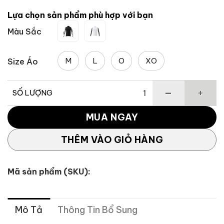
Lựa chọn sản phẩm phù hợp với bạn
Màu Sắc
M
L
O
XO
Size Áo
SỐ LƯỢNG
Áo dài tay nam Lined BaseLayer số lượng
MUA NGAY
THÊM VÀO GIỎ HÀNG
Mã sản phẩm (SKU):
Mô Tả
Thông Tin Bổ Sung