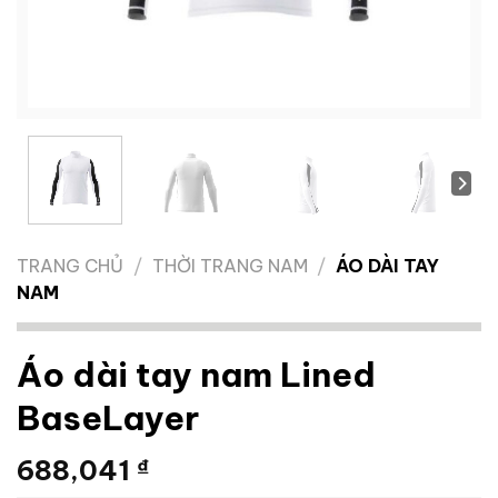
TRANG CHỦ
/
THỜI TRANG NAM
/
ÁO DÀI TAY
NAM
Áo dài tay nam Lined
BaseLayer
688,041
₫