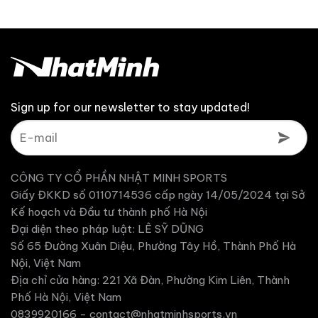
1,285,200 ₫.
1
Sign up for our newsletter to stay updated!
CÔNG TY CỔ PHẦN NHẬT MINH SPORTS
Giấy ĐKKD số 0110714536 cấp ngày 14/05/2024 tại Sở
Kế hoạch và Đầu tư thành phố Hà Nội
Đại diện theo pháp luật: LÊ SỸ DŨNG
Số 65 Đường Xuân Diệu, Phường Tây Hồ, Thành Phố Hà
Nội, Việt Nam
Địa chỉ cửa hàng: 221 Xã Đàn, Phường Kim Liên, Thành
Phố Hà Nội, Việt Nam
0839920166 -
contact@nhatminhsports.vn