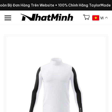
Chuyển
Toàn Bộ Đơn Hàng Trên Website • 100% Chính Hãng TaylorMade
đến
nội
VI
dung