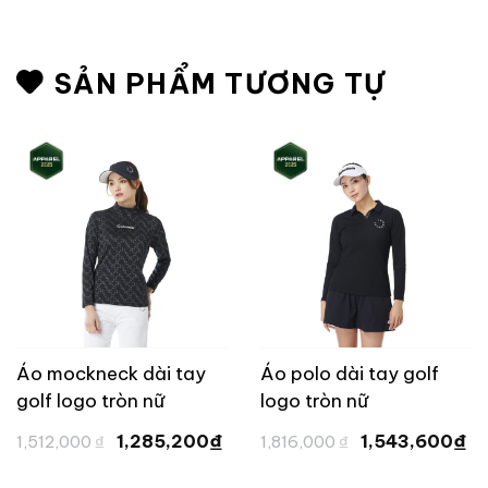
SẢN PHẨM TƯƠNG TỰ
Áo mockneck dài tay
Áo polo dài tay golf
golf logo tròn nữ
logo tròn nữ
TaylorMade TL537
TaylorMade TL536
Giá
Giá
Giá
G
₫
₫
1,285,200
1,543,600
1,512,000
₫
1,816,000
₫
gốc
hiện
gốc
hi
là:
tại
là:
tạ
1,512,000 ₫.
là:
1,816,000 ₫.
là