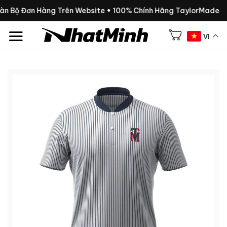
Chuyển
oàn Bộ Đơn Hàng Trên Website • 100% Chính Hãng TaylorMade
đến
nội
VI
dung