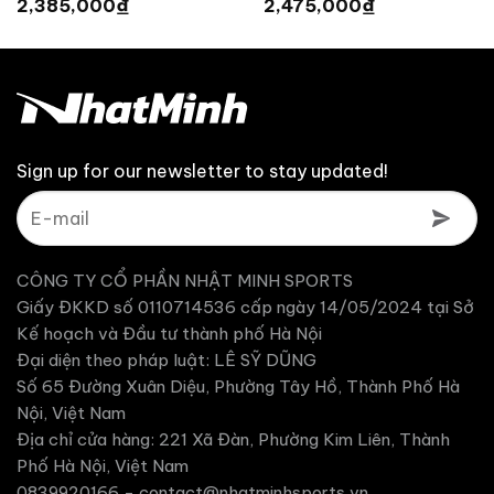
₫
₫
2,385,000
2,475,000
là:
là:
hiện
hiện
2,650,000 ₫.
2,750,000 ₫.
tại
tại
là:
là:
2,385,000 ₫.
2,475,000 ₫.
Sign up for our newsletter to stay updated!
CÔNG TY CỔ PHẦN NHẬT MINH SPORTS
Giấy ĐKKD số 0110714536 cấp ngày 14/05/2024 tại Sở
Kế hoạch và Đầu tư thành phố Hà Nội
Đại diện theo pháp luật: LÊ SỸ DŨNG
Số 65 Đường Xuân Diệu, Phường Tây Hồ, Thành Phố Hà
Nội, Việt Nam
Địa chỉ cửa hàng: 221 Xã Đàn, Phường Kim Liên, Thành
Phố Hà Nội, Việt Nam
0839920166 -
contact@nhatminhsports.vn