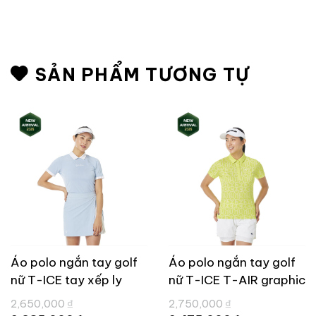
SẢN PHẨM TƯƠNG TỰ
Áo polo ngắn tay golf
Áo polo ngắn tay golf
nữ T-ICE tay xếp ly
nữ T-ICE T-AIR graphic
TaylorMade TL829
TaylorMade TL828
Giá
Giá
2,650,000
₫
2,750,000
₫
gốc
gốc
Giá
Giá