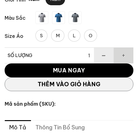
Màu Sắc
S
M
L
O
Size Áo
SỐ LƯỢNG
Áo cộc tay Stripe Stand số lượng
MUA NGAY
THÊM VÀO GIỎ HÀNG
Mã sản phẩm (SKU):
Mô Tả
Thông Tin Bổ Sung