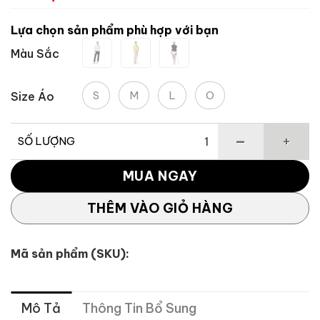
Lựa chọn sản phẩm phù hợp với bạn
Màu Sắc
S
M
L
O
Size Áo
SỐ LƯỢNG
Áo Thun Nữ Thể Thao Cổ Ribbon Cách Điệu TAYLORMADE s
MUA NGAY
THÊM VÀO GIỎ HÀNG
Mã sản phẩm (SKU):
Mô Tả
Thông Tin Bổ Sung