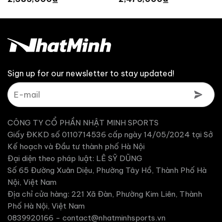
là:
là:
hiện
hiện
2,650,000 ₫.
2,750,000 ₫.
tại
tại
là:
là:
2,385,000 ₫.
2,475,000 ₫.
Sign up for our newsletter to stay updated!
CÔNG TY CỔ PHẦN NHẬT MINH SPORTS
Giấy ĐKKD số 0110714536 cấp ngày 14/05/2024 tại Sở
Kế hoạch và Đầu tư thành phố Hà Nội
Đại diện theo pháp luật: LÊ SỸ DŨNG
Số 65 Đường Xuân Diệu, Phường Tây Hồ, Thành Phố Hà
Nội, Việt Nam
Địa chỉ cửa hàng: 221 Xã Đàn, Phường Kim Liên, Thành
Phố Hà Nội, Việt Nam
0839920166 -
contact@nhatminhsports.vn