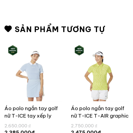
SẢN PHẨM TƯƠNG TỰ
Áo polo ngắn tay golf
Áo polo ngắn tay golf
nữ T-ICE tay xếp ly
nữ T-ICE T-AIR graphic
TaylorMade TL829
TaylorMade TL828
Giá
Giá
2,650,000
₫
2,750,000
₫
gốc
gốc
Giá
Giá
₫
₫
2,385,000
2,475,000