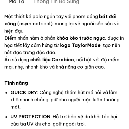
Mô Tả
Thông Tin Bổ Sung
Một thiết kế polo ngắn tay với phom dáng
bất đối
xứng
(asymmetrical), mang lại vẻ ngoài sắc sảo và
hiện đại.
Điểm nhấn nằm ở phần
khóa kéo trước ngực
, được in
họa tiết lấy cảm hứng từ
logo TaylorMade
, tạo nên
nét đặc trưng độc đáo.
Áo sử dụng
chất liệu Carabico
, nổi bật với độ mềm
mại, nhẹ, nhanh khô và khả năng co giãn cao.
Tính năng
QUICK DRY
: Công nghệ thấm hút mồ hôi và làm
khô nhanh chóng, giữ cho người mặc luôn thoáng
mát.
UV PROTECTION
: Hỗ trợ bảo vệ da khỏi tác hại
của tia UV khi chơi golf ngoài trời.