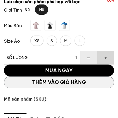
XÓA
Lựa chọn sản phẩm phù hợp với bạn
3,922,364 ₫.
là:
Nữ
Giới Tính
Nữ
2,353,418 
Màu Sắc
XS
S
M
L
Size Áo
SỐ LƯỢNG
Áo Polo Cộc Tay Nữ Tour TM Asymmetry TJ195 số lượng
MUA NGAY
THÊM VÀO GIỎ HÀNG
Mã sản phẩm (SKU):