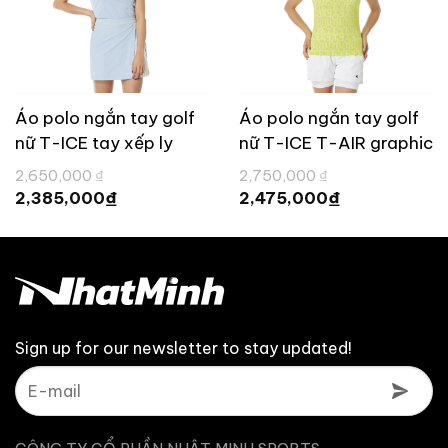
Áo polo ngắn tay golf
Áo polo ngắn tay golf
nữ T-ICE tay xếp ly
nữ T-ICE T-AIR graphic
TaylorMade TL829
TaylorMade TL828
Giá
Giá
2,650,000
₫
2,750,000
₫
gốc
gốc
Giá
Giá
₫
₫
2,385,000
2,475,000
là:
là:
hiện
hiện
2,650,000 ₫.
2,750,000 ₫.
tại
tại
là:
là:
2,385,000 ₫.
2,475,000 ₫.
Sign up for our newsletter to stay updated!