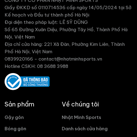
CÔNG TY CỔ PHẦN NHẬT MINH SPORTS
Giấy ĐKKD số 0110714536 cấp ngày 14/05/2024 tại Sở
Kế hoạch và Đầu tư thành phố Hà Nội
Đại diện theo pháp luật: LÊ SỸ DŨNG
Số 65 Đường Xuân Diệu, Phường Tây Hồ, Thành Phố Hà
Nội, Việt Nam
Địa chỉ cửa hàng: 221 Xã Đàn, Phường Kim Liên, Thành
Phố Hà Nội, Việt Nam
0839920166 -
contact@nhatminhsports.vn
Hotline CSKH: 08 3688 3988
Sản phẩm
Về chúng tôi
Gậy gôn
Nhật Minh Sports
Bóng gôn
Danh sách cửa hàng