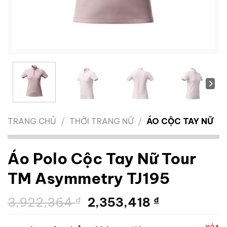
TRANG CHỦ
/
THỜI TRANG NỮ
/
ÁO CỘC TAY NỮ
Áo Polo Cộc Tay Nữ Tour
TM Asymmetry TJ195
Giá
Giá
3,922,364
₫
2,353,418
₫
gốc
hiện
là:
tại