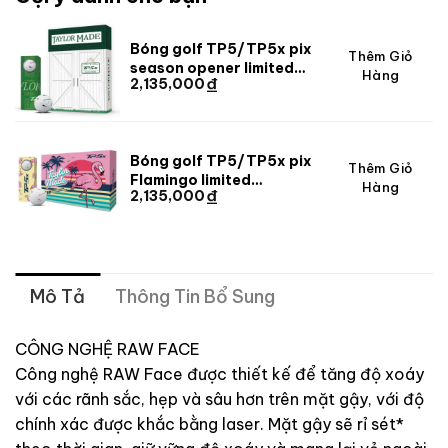
Bóng golf TP5/TP5x pix
Thêm Giỏ
season opener limited
Hàng
₫
2,135,000
TaylorMade 2026 [
Limited ]
Bóng golf TP5/TP5x pix
Thêm Giỏ
Flamingo limited
Hàng
₫
2,135,000
TaylorMade 2026 [
Limited ]
Mô Tả
Thông Tin Bổ Sung
CÔNG NGHỆ RAW FACE
Công nghệ RAW Face được thiết kế để tăng độ xoáy
với các rãnh sắc, hẹp và sâu hơn trên mặt gậy, với độ
chính xác được khắc bằng laser. Mặt gậy sẽ rỉ sét*