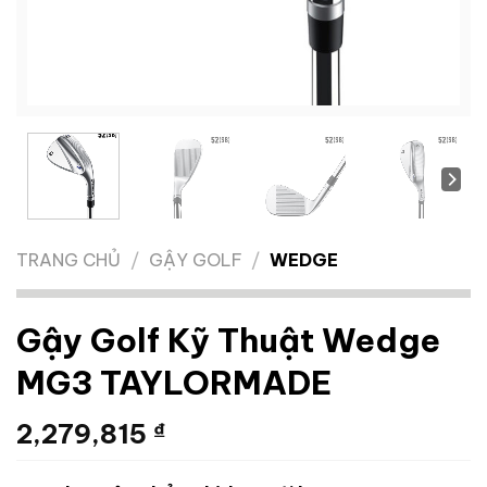
TRANG CHỦ
/
GẬY GOLF
/
WEDGE
Gậy Golf Kỹ Thuật Wedge
MG3 TAYLORMADE
2,279,815
₫