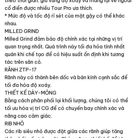
theo thời gian, giữ vững độ xoáy và mang lại vẻ ngoài
cổ điển được nhiều Tour Pro ưa thích.
* Mức độ và tốc độ rỉ sét của mặt gậy có thể khác
nhau.
MILLED GRIND
Milled Grind đảm bảo độ chính xác tại những vị trí
quan trọng nhất. Quá trình này tối đa hóa tính nhất
quán khi chế tạo để có hiệu suất ổn định khi tương
tác trên sân cỏ.
RÃNH ZTP-17
Rãnh này có thành bên dốc và bán kính cạnh sắc để
tối đa hóa độ xoáy.
THIẾT KẾ DÀY-MỎNG
Bằng cách phân phối lại khối lượng, chúng tôi có thể
tối ưu hóa vị trí CG để có chuyến bay chính xác và
nâng cao cảm giác.
RIB NHỎ
Các rib siêu nhỏ được đặt giữa các rãnh giúp tăng