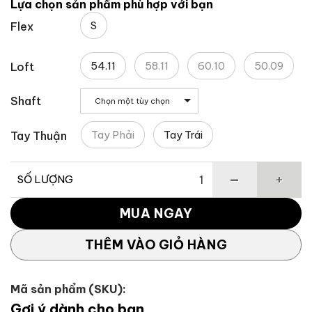
Lựa chọn sản phẩm phù hợp với bạn
S
Flex
54.11
58.11
60.10
50.09
Loft
Shaft
Chọn một tùy chọn
Tay Phải
Tay Trái
Tay Thuận
SỐ LƯỢNG
Gậy Golf Kỹ Thuật Wedge MG3 TAYLORMADE số lượng
MUA NGAY
THÊM VÀO GIỎ HÀNG
Mã sản phẩm (SKU):
Gợi ý dành cho bạn