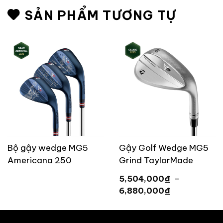
SẢN PHẨM TƯƠNG TỰ
Bộ gậy wedge MG5
Gậy Golf Wedge MG5
Americana 250
Grind TaylorMade
TaylorMade TM26 [
₫
5,504,000
–
Limited ]
Khoảng
₫
6,880,000
giá:
từ
5,504,000 ₫
đến