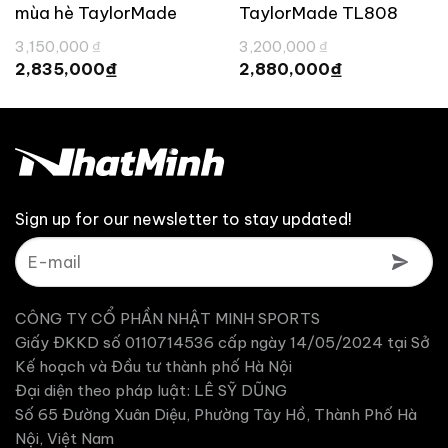
mùa hè TaylorMade
TaylorMade TL808
TL834
Giá
Giá
3,150,000
₫
3,200,000
₫
gốc
gốc
Giá
Giá
₫
₫
2,835,000
2,880,000
là:
là:
hiện
hiện
3,150,000 ₫.
3,200,000 ₫.
tại
tại
là:
là:
2,835,000 ₫.
2,880,000 ₫.
Sign up for our newsletter to stay updated!
CÔNG TY CỔ PHẦN NHẬT MINH SPORTS
Giấy ĐKKD số 0110714536 cấp ngày 14/05/2024 tại Sở
Kế hoạch và Đầu tư thành phố Hà Nội
Đại diện theo pháp luật: LÊ SỸ DŨNG
Số 65 Đường Xuân Diệu, Phường Tây Hồ, Thành Phố Hà
Nội, Việt Nam