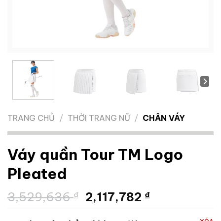
TRANG CHỦ
/
THỜI TRANG NỮ
/
CHÂN VÁY
Váy quần Tour TM Logo
Pleated
Giá
Giá
3,529,636
₫
2,117,782
₫
gốc
hiện
là:
tại