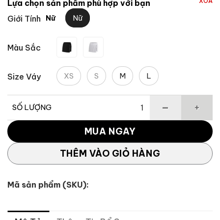
XÓA
Lựa chọn sản phẩm phù hợp với bạn
3,529,636 ₫.
là:
Nữ
Giới Tính
Nữ
2,117,782 ₫.
Màu Sắc
XS
S
M
L
Size Váy
SỐ LƯỢNG
Váy quần Tour TM Logo Pleated số lượng
MUA NGAY
THÊM VÀO GIỎ HÀNG
Mã sản phẩm (SKU):