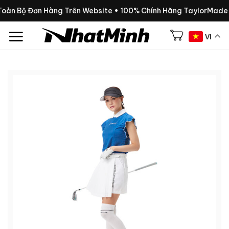
Chuyển
 Toàn Bộ Đơn Hàng Trên Website • 100% Chính Hãng TaylorMade
đến
nội
VI
dung