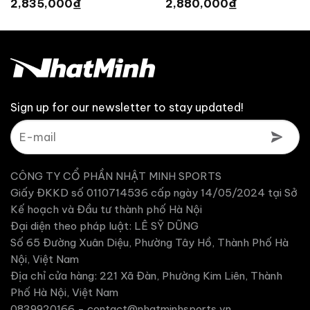
₫
₫
2,835,000
2,880,000
là:
là:
hiện
hiện
3,150,000 ₫.
3,200,000 ₫.
tại
tại
là:
là:
2,835,000 ₫.
2,880,000 ₫.
Sign up for our newsletter to stay updated!
CÔNG TY CỔ PHẦN NHẬT MINH SPORTS
Giấy ĐKKD số 0110714536 cấp ngày 14/05/2024 tại Sở
Kế hoạch và Đầu tư thành phố Hà Nội
Đại diện theo pháp luật: LÊ SỸ DŨNG
Số 65 Đường Xuân Diệu, Phường Tây Hồ, Thành Phố Hà
Nội, Việt Nam
Địa chỉ cửa hàng: 221 Xã Đàn, Phường Kim Liên, Thành
Phố Hà Nội, Việt Nam
0839920166 -
contact@nhatminhsports.vn