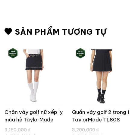
SẢN PHẨM TƯƠNG TỰ
Chân váy golf nữ xếp ly
Quần váy golf 2 trong 1
mùa hè TaylorMade
TaylorMade TL808
TL834
Giá
Giá
3,150,000
₫
3,200,000
₫
gốc
gốc
Giá
Giá