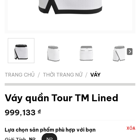
TRANG CHỦ
/
THỜI TRANG NỮ
/
VÁY
Váy quần Tour TM Lined
999,133
₫
XÓA
Lựa chọn sản phẩm phù hợp với bạn
Nữ
Giới Tính
Nữ