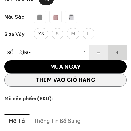
Màu Sắc
XS
S
M
L
Size Váy
SỐ LƯỢNG
Váy quần Tour TM Lined số lượng
MUA NGAY
THÊM VÀO GIỎ HÀNG
Mã sản phẩm (SKU):
Mô Tả
Thông Tin Bổ Sung