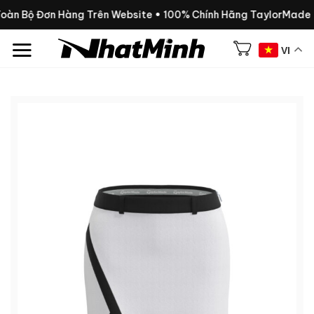
Chuyển
Toàn Bộ Đơn Hàng Trên Website • 100% Chính Hãng TaylorMade
đến
nội
VI
dung