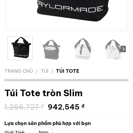
TRANG CHỦ
/
TÚI
/
TÚI TOTE
Túi Tote tròn Slim
Giá
Giá
1,256,727
₫
942,545
₫
gốc
hiện
là:
tại
Lựa chọn sản phẩm phù hợp với bạn
1,256,727 ₫.
là:
Nam
Giới Tính