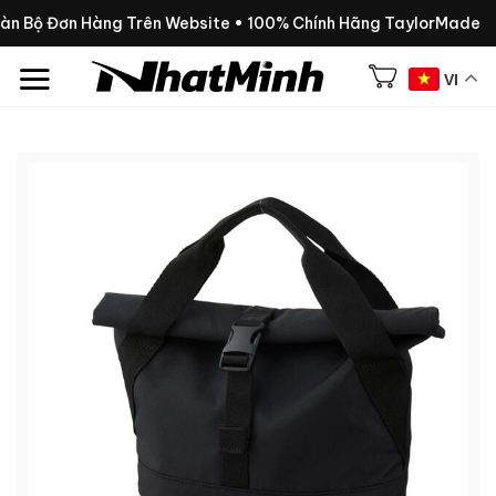
Chuyển
oàn Bộ Đơn Hàng Trên Website • 100% Chính Hãng TaylorMade
đến
nội
VI
dung