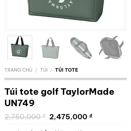
TRANG CHỦ
/
TÚI
/
TÚI TOTE
Túi tote golf TaylorMade
UN749
Giá
Giá
2,750,000
₫
2,475,000
₫
gốc
hiện
là:
tại