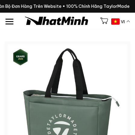
Chuyển
oàn Bộ Đơn Hàng Trên Website • 100% Chính Hãng TaylorMade
đến
nội
VI
dung