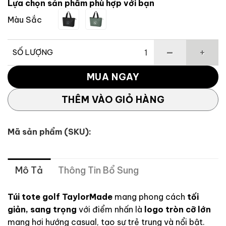
Lựa chọn sản phẩm phù hợp với bạn
2,750,000 ₫.
là:
Màu Sắc
2,475,000 
SỐ LƯỢNG
Túi tote golf TaylorMade UN749 số lượng
MUA NGAY
THÊM VÀO GIỎ HÀNG
Mã sản phẩm (SKU):
Mô Tả
Thông Tin Bổ Sung
Túi tote golf TaylorMade
mang phong cách
tối
giản, sang trọng
với điểm nhấn là
logo tròn cỡ lớn
mang hơi hướng casual, tạo sự trẻ trung và nổi bật.