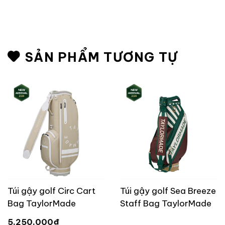
SẢN PHẨM TƯƠNG TỰ
Túi gậy golf Circ Cart
Túi gậy golf Sea Breeze
Bag TaylorMade
Staff Bag TaylorMade
TL900
TM26 [ Limited ]
₫
5,250,000