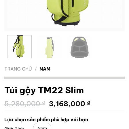
TRANG CHỦ
/
NAM
Túi gậy TM22 Slim
Giá
Giá
5,280,000
₫
3,168,000
₫
gốc
hiện
là:
tại
Lựa chọn sản phẩm phù hợp với bạn
5,280,000 ₫.
là:
Nam
Giới Tính