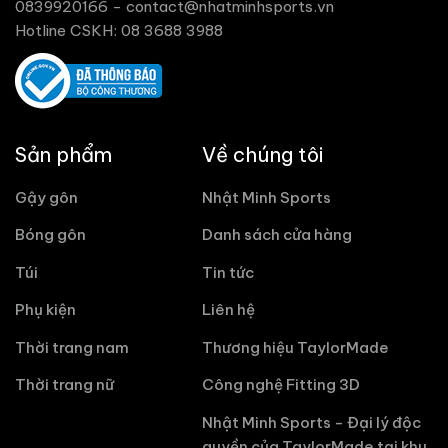
0839920166 -
contact@nhatminhsports.vn
Hotline CSKH: 08 3688 3988
Sản phẩm
Về chúng tôi
Gậy gôn
Nhật Minh Sports
Bóng gôn
Danh sách cửa hàng
Túi
Tin tức
Phụ kiện
Liên hệ
Thời trang nam
Thương hiệu TaylorMade
Thời trang nữ
Công nghệ Fitting 3D
Nhật Minh Sports - Đại lý độc
quyền của TaylorMade tại khu