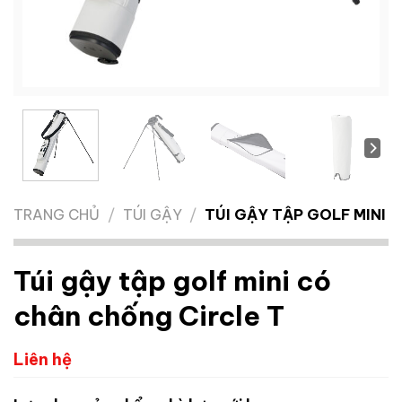
TRANG CHỦ
/
TÚI GẬY
/
TÚI GẬY TẬP GOLF MINI
Túi gậy tập golf mini có
chân chống Circle T
Liên hệ