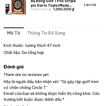
1,260,000 ₫.
Bộ Bóng Golf TP5x Stripe
Giá
Giá
Liên Hệ
pix Darts TaylorMade
₫
₫
Giá
Giá
1,800,000
1,350,000
2025
gốc
hiện
gốc
hiện
là:
tại
là:
tại
1,800,000 ₫.
là:
1,350,000 ₫.
1,800,000 ₫.
là:
1,350,000 ₫.
Mô Tả
Thông Tin Bổ Sung
Kích thước: tương thích 47 inch
Chất liệu: Da tổng hợp
Đánh giá
There are no reviews yet
Hãy là người đầu tiên nhận xét “Túi gậy tập golf mini
có chân chống Circle T”
Email của bạn sẽ không được hiển thị công khai.
Các
trường bắt buộc được đánh dấu
*