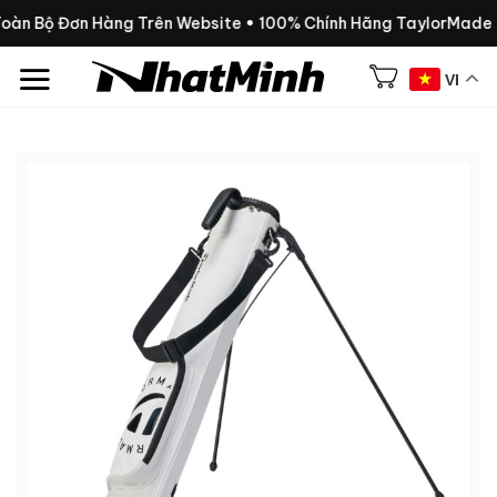
Chuyển
Toàn Bộ Đơn Hàng Trên Website • 100% Chính Hãng TaylorMade
đến
nội
VI
dung