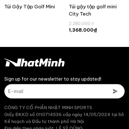
Túi Gậy Tập Golf Mini
Túi gậy tập golf mini
City Tech
Giá
2,280,000
₫
gốc
Giá
₫
1,368,000
là:
hiện
2,280,000 ₫.
tại
là:
1,368,000 ₫.
Sign up for our newsletter to stay updated!
CÔNG TY CỔ PHẦN NHẬT MINH SPORTS
Giấy ĐKKD số 0110714536 cấp ngày 14/05/2024 tại Sở
Kế hoạch và Đầu tư thành phố Hà Nội
Đại diện theo pháp luật: LÊ SỸ DŨNG