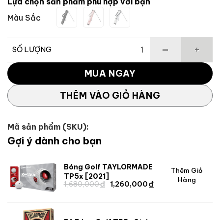
Lựa chọn sản phẩm phù hợp với bạn
Màu Sắc
SỐ LƯỢNG
Túi gậy tập golf mini có chân chống Circle T số lượng
MUA NGAY
THÊM VÀO GIỎ HÀNG
Mã sản phẩm (SKU):
Gợi ý dành cho bạn
Bóng Golf TAYLORMADE
Giá
Giá
Thêm Giỏ
TP5x [2021]
Hàng
₫
₫
gốc
hiện
Giá
Giá
1,680,000
1,260,000
gốc
hiện
là:
tại
là:
tại
1,680,000 ₫.
là:
1,680,000 ₫.
là:
1,260,000 ₫.