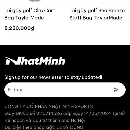
Túi gậy golf Circ Cart
Túi gậy golf Sea Breeze
Bag TaylorMade
Staff Bag TaylorMade
TL900
TM26 [ Limited ]
₫
5,250,000
Sign up for our newsletter to stay updated!
CÔNG TY CỔ PHẦN NHẬT MINH SPORTS
Giấy ĐKKD số 0110714536 cấp ngày 14/05/2024 tại Sở
Kế hoạch và Đầu tư thành phố Hà Nội
Đại diện theo pháp luật: LÊ SỸ DŨNG