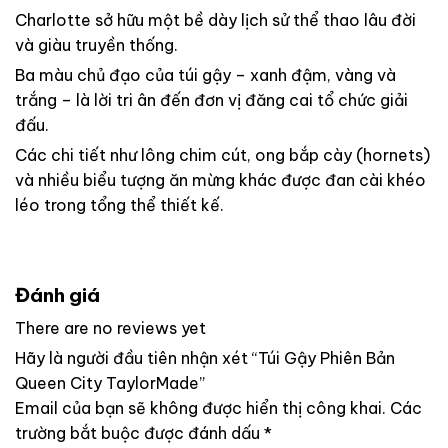
Charlotte sở hữu một bề dày lịch sử thể thao lâu đời
và giàu truyền thống.
Ba màu chủ đạo của túi gậy – xanh đậm, vàng và
trắng – là lời tri ân đến đơn vị đăng cai tổ chức giải
đấu.
Các chi tiết như lông chim cút, ong bắp cày (hornets)
và nhiều biểu tượng ăn mừng khác được đan cài khéo
léo trong tổng thể thiết kế.
Đánh giá
There are no reviews yet
Hãy là người đầu tiên nhận xét “Túi Gậy Phiên Bản
Queen City TaylorMade”
Email của bạn sẽ không được hiển thị công khai.
Các
trường bắt buộc được đánh dấu
*