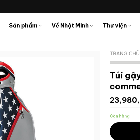
Sản phẩm
Về Nhật Minh
Thư viện
TRANG CHỦ
Túi gậ
comme
23,980
Còn hàng