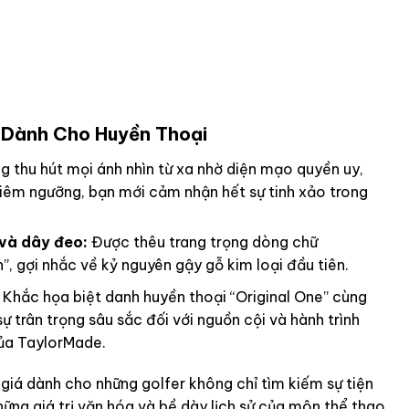
i Dành Cho Huyền Thoại
ag thu hút mọi ánh nhìn từ xa nhờ diện mạo quyền uy,
chiêm ngưỡng, bạn mới cảm nhận hết sự tinh xảo trong
 và dây đeo:
Được thêu trang trọng dòng chữ
, gợi nhắc về kỷ nguyên gậy gỗ kim loại đầu tiên.
Khắc họa biệt danh huyền thoại “Original One” cùng
sự trân trọng sâu sắc đối với nguồn cội và hành trình
của TaylorMade.
giá dành cho những golfer không chỉ tìm kiếm sự tiện
hững giá trị văn hóa và bề dày lịch sử của môn thể thao