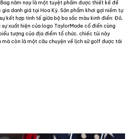
f Bag năm nay là một tuyệt phẩm được thiết kế để
c gia danh giá tại Hoa Kỳ. Sản phẩm khơi gợi niềm tự
sự kết hợp tinh tế giữa bộ ba sắc màu kinh điển: Đỏ,
i sự xuất hiện của logo TaylorMade cổ điển cùng
biểu tượng của địa điểm tổ chức, chiếc túi này
n mà còn là một câu chuyện về lịch sử golf được tái