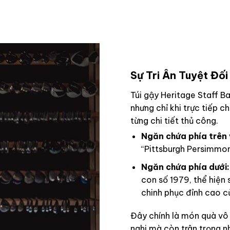
Sự Tri Ân Tuyệt Đố
Túi gậy Heritage Staff B
nhưng chỉ khi trực tiếp 
từng chi tiết thủ công.
Ngăn chứa phía trên
“Pittsburgh Persimmon”
Ngăn chứa phía dưới:
con số 1979, thể hiện 
chinh phục đỉnh cao 
Đây chính là món quà vô 
nghi mà còn trân trọng n