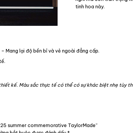
tinh hoa này.
– Mang lại độ bền bỉ và vẻ ngoài đẳng cấp.
tế.
hiết kế. Màu sắc thực tế có thể có sự khác biệt nhẹ tùy t
ge TM25 summer commemorative TaylorMade”
ường bắt buộc được đánh dấu
*