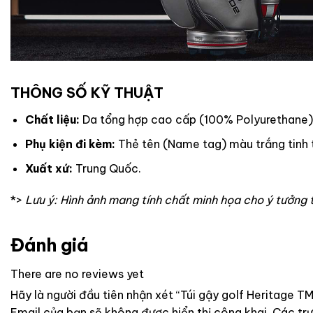
THÔNG SỐ KỸ THUẬT
Chất liệu:
Da tổng hợp cao cấp (100% Polyurethane) 
Phụ kiện đi kèm:
Thẻ tên (Name tag) màu trắng tinh 
Xuất xứ:
Trung Quốc.
*>
Lưu ý: Hình ảnh mang tính chất minh họa cho ý tưởng t
Đánh giá
There are no reviews yet
Hãy là người đầu tiên nhận xét “Túi gậy golf Herita
Email của bạn sẽ không được hiển thị công khai.
Các tr