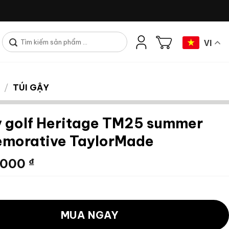
Tìm
VI
kiếm:
/
TÚI GẬY
y golf Heritage TM25 summer
morative TaylorMade
,000
₫
MUA NGAY