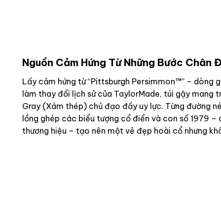
Nguồn Cảm Hứng Từ Những Bước Chân Đ
Lấy cảm hứng từ “Pittsburgh Persimmon™” – dòng 
làm thay đổi lịch sử của TaylorMade, túi gậy mang 
Gray (Xám thép) chủ đạo đầy uy lực. Từng đường né
lồng ghép các biểu tượng cổ điển và con số 1979 – 
thương hiệu – tạo nên một vẻ đẹp hoài cổ nhưng kh