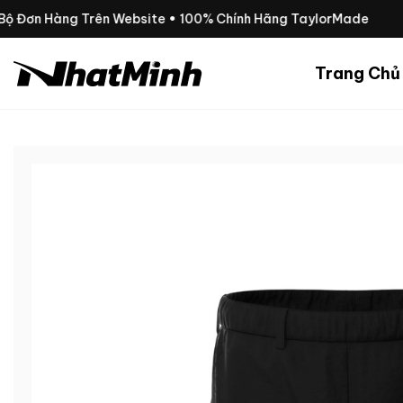
Chuyển
Bộ Đơn Hàng Trên Website • 100% Chính Hãng TaylorMade
đến
nội
Trang Chủ
dung