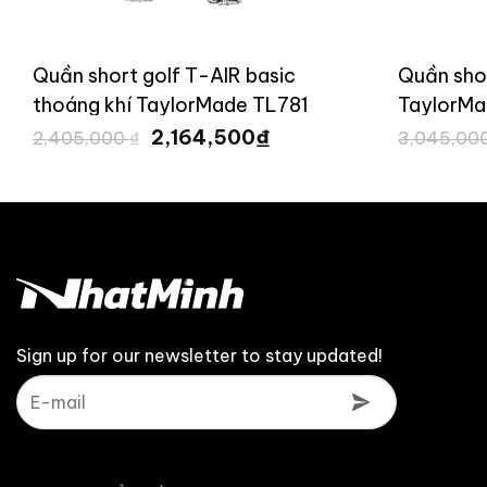
Quần short golf T-ICE T-AIR TP
Quầ
1
TaylorMade TL777
TL
Giá
Giá
₫
2,740,500
3,045,000
₫
2,2
n
gốc
hiện
là:
tại
3,045,000 ₫.
là:
64,500 ₫.
2,740,500 ₫.
Sign up for our newsletter to stay updated!