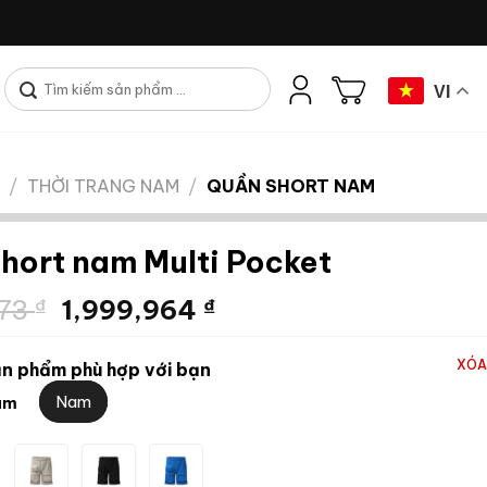
Tìm
VI
kiếm:
/
THỜI TRANG NAM
/
QUẦN SHORT NAM
hort nam Multi Pocket
Giá
Giá
273
₫
1,999,964
₫
gốc
hiện
là:
tại
XÓA
n phẩm phù hợp với bạn
3,333,273 ₫.
là:
Nam
am
1,999,964 ₫.