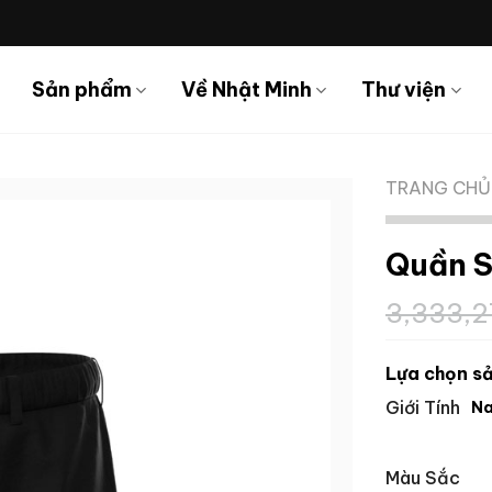
Sản phẩm
Về Nhật Minh
Thư viện
TRANG CHỦ
Quần S
3,333,
Lựa chọn sả
Giới Tính
N
Màu Sắc