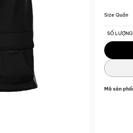
Size Quần
SỐ LƯỢNG
Quần Short n
Mã sản phẩ