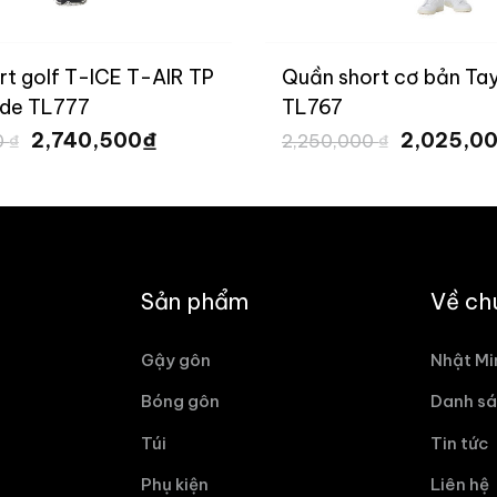
n short cơ bản TaylorMade
Quần Short Nam
767
TAYLORMADE U
Giá
Giá
Giá
₫
2,025,000
1,8
50,000
₫
2,253,273
₫
gốc
hiện
gốc
là:
tại
là:
2,250,000 ₫.
là:
2,25
2,025,000 ₫.
Sản phẩm
Về ch
Gậy gôn
Nhật Mi
Bóng gôn
Danh sá
Túi
Tin tức
Phụ kiện
Liên hệ