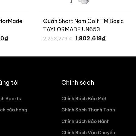
 Golf TM Basic
Quần Short Nam Golf T-ICE 
N653
AIR TAYLORMADE UN651
Giá
Giá
Giá
₫
₫
02,618
2,120,000
2,650,000
₫
hiện
gốc
hiệ
tại
là:
tại
3,273 ₫.
là:
2,650,000 ₫.
là:
1,802,618 ₫.
2,1
úng tôi
Chính sách
nh Sports
Chính Sách Bảo Mật
ch cửa hàng
Chính Sách Thanh Toán
Chính Sách Bảo Hành
Chính Sách Vận Chuyển