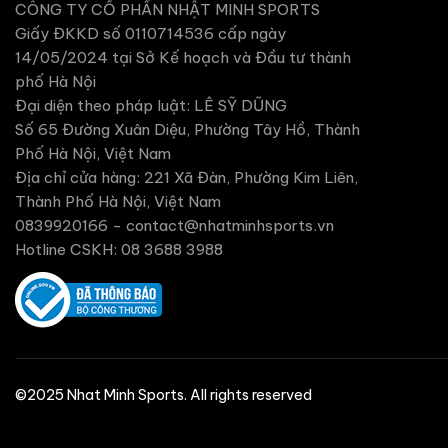
CÔNG TY CỔ PHẦN NHẬT MINH SPORTS
Giấy ĐKKD số 0110714536 cấp ngày
14/05/2024 tại Sở Kế hoạch và Đầu tư thành
phố Hà Nội
Đại diện theo pháp luật: LÊ SỸ DŨNG
Số 65 Đường Xuân Diệu, Phường Tây Hồ, Thành
Phố Hà Nội, Việt Nam
Địa chỉ cửa hàng: 221 Xã Đàn, Phường Kim Liên,
Thành Phố Hà Nội, Việt Nam
0839920166 -
contact@nhatminhsports.vn
Hotline CSKH: 08 3688 3988
©2025 Nhat Minh Sports. All rights reserved