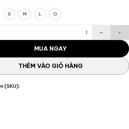
S
M
L
O
am Multi Pocket số lượng
MUA NGAY
THÊM VÀO GIỎ HÀNG
m (SKU):