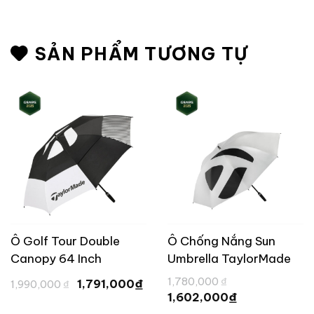
SẢN PHẨM TƯƠNG TỰ
Ô Golf Tour Double
Ô Chống Nắng Sun
Canopy 64 Inch
Umbrella TaylorMade
TaylorMade
Giá
Giá
Giá
1,780,000
₫
₫
1,791,000
1,990,000
₫
gốc
hiện
gốc
Giá
₫
1,602,000
là:
tại
là:
hiện
1,990,000 ₫.
là:
1,780,000 ₫.