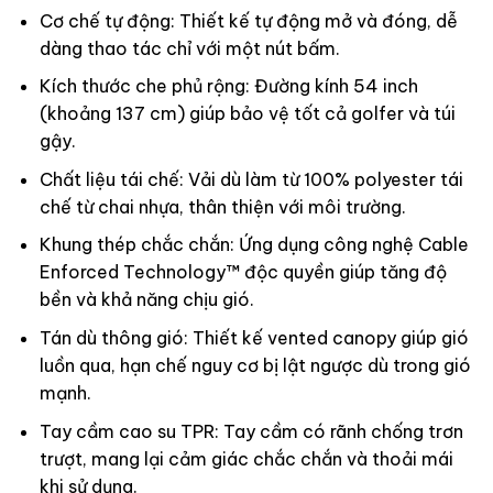
Cơ chế tự động: Thiết kế tự động mở và đóng, dễ
dàng thao tác chỉ với một nút bấm.
Kích thước che phủ rộng: Đường kính 54 inch
(khoảng 137 cm) giúp bảo vệ tốt cả golfer và túi
gậy.
Chất liệu tái chế: Vải dù làm từ 100% polyester tái
chế từ chai nhựa, thân thiện với môi trường.
Khung thép chắc chắn: Ứng dụng công nghệ Cable
Enforced Technology™ độc quyền giúp tăng độ
bền và khả năng chịu gió.
Tán dù thông gió: Thiết kế vented canopy giúp gió
luồn qua, hạn chế nguy cơ bị lật ngược dù trong gió
mạnh.
Tay cầm cao su TPR: Tay cầm có rãnh chống trơn
trượt, mang lại cảm giác chắc chắn và thoải mái
khi sử dụng.