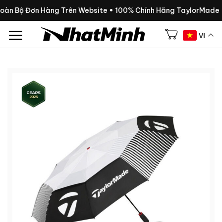
Chuyển
Toàn Bộ Đơn Hàng Trên Website • 100% Chính Hãng TaylorMade
đến
nội
VI
dung