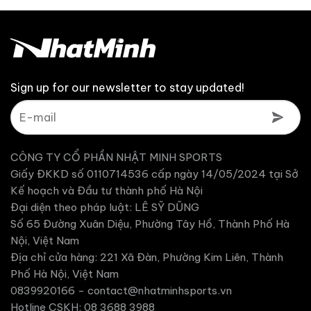
tại
1,791,000 ₫.
là:
1,602,000 ₫.
Sign up for our newsletter to stay updated!
CÔNG TY CỔ PHẦN NHẬT MINH SPORTS
Giấy ĐKKD số 0110714536 cấp ngày 14/05/2024 tại Sở
Kế hoạch và Đầu tư thành phố Hà Nội
Đại diện theo pháp luật: LÊ SỸ DŨNG
Số 65 Đường Xuân Diệu, Phường Tây Hồ, Thành Phố Hà
Nội, Việt Nam
Địa chỉ cửa hàng: 221 Xã Đàn, Phường Kim Liên, Thành
Phố Hà Nội, Việt Nam
0839920166 -
contact@nhatminhsports.vn
Hotline CSKH: 08 3688 3988