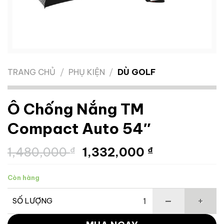
TRANG CHỦ
/
PHỤ KIỆN
/
DÙ GOLF
Ô Chống Nắng TM
Compact Auto 54″
Giá
Giá
1,480,000
₫
1,332,000
₫
gốc
hiện
là:
tại
Còn hàng
1,480,000 ₫.
là:
1,332,000 ₫
SỐ LƯỢNG
Ô Chống Nắng TM Compact Auto 54" số lượng