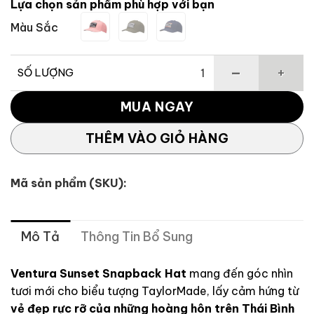
Lựa chọn sản phẩm phù hợp với bạn
1,000,000 ₫.
là:
Màu Sắc
900,000 ₫.
SỐ LƯỢNG
Mũ Ventura Sunset Snapback TaylorMade số lượng
MUA NGAY
THÊM VÀO GIỎ HÀNG
Mã sản phẩm (SKU):
Mô Tả
Thông Tin Bổ Sung
Ventura Sunset Snapback Hat
mang đến góc nhìn
tươi mới cho biểu tượng TaylorMade, lấy cảm hứng từ
vẻ đẹp rực rỡ của những hoàng hôn trên Thái Bình