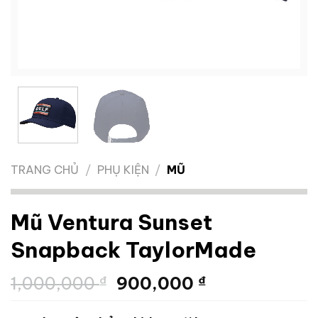
TRANG CHỦ
/
PHỤ KIỆN
/
MŨ
Mũ Ventura Sunset
Snapback TaylorMade
Giá
Giá
1,000,000
₫
900,000
₫
gốc
hiện
là:
tại