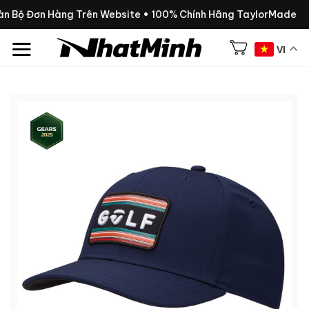
Chuyển
àn Bộ Đơn Hàng Trên Website • 100% Chính Hãng TaylorMade
đến
nội
VI
dung