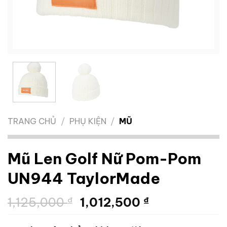
TRANG CHỦ
/
PHỤ KIỆN
/
MŨ
Mũ Len Golf Nữ Pom-Pom
UN944 TaylorMade
Giá
Giá
1,125,000
₫
1,012,500
₫
gốc
hiện
là:
tại