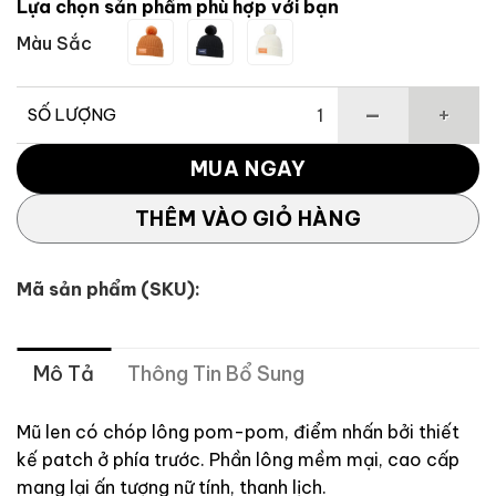
Lựa chọn sản phẩm phù hợp với bạn
1,125,000 ₫.
là:
Màu Sắc
1,012,500 ₫.
SỐ LƯỢNG
Mũ Len Golf Nữ Pom-Pom UN944 TaylorMade số lượng
MUA NGAY
THÊM VÀO GIỎ HÀNG
Mã sản phẩm (SKU):
Mô Tả
Thông Tin Bổ Sung
Mũ len có chóp lông pom-pom, điểm nhấn bởi thiết
kế patch ở phía trước. Phần lông mềm mại, cao cấp
mang lại ấn tượng nữ tính, thanh lịch.