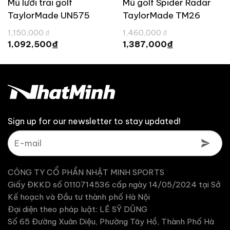
Mũ lưỡi trai golf
Mũ golf Spider Radar
TaylorMade UN575
TaylorMade TM26
á
Giá
Giá
1,150,000
₫
1,460,000
₫
ện
gốc
gốc
Giá
Giá
₫
₫
1,092,500
1,387,000
i
là:
là:
hiện
hiện
1,150,000 ₫.
1,460,000 ₫.
tại
tại
109,600 ₫.
là:
là:
1,092,500 ₫.
1,387,000 ₫.
Sign up for our newsletter to stay updated!
CÔNG TY CỔ PHẦN NHẬT MINH SPORTS
Giấy ĐKKD số 0110714536 cấp ngày 14/05/2024 tại Sở
Kế hoạch và Đầu tư thành phố Hà Nội
Đại diện theo pháp luật: LÊ SỸ DŨNG
Số 65 Đường Xuân Diệu, Phường Tây Hồ, Thành Phố Hà