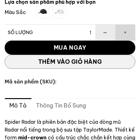
Lựa chọn sản phẩm phù hợp với bạn
1,460,000 ₫.
là:
Màu Sắc
1,387,000 
SỐ LƯỢNG
Mũ golf Spider Radar TaylorMade TM26 số lượng
MUA NGAY
THÊM VÀO GIỎ HÀNG
Mã sản phẩm (SKU):
Mô Tả
Thông Tin Bổ Sung
Spider Radar là phiên bản đặc biệt của dòng mũ
Radar nổi tiếng trong bộ sưu tập TaylorMade. Thiết kế
form
mid-crown
có cấu trúc chắc chắn kết hợp cùng