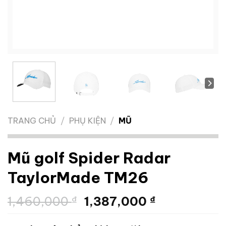
TRANG CHỦ
/
PHỤ KIỆN
/
MŨ
Mũ golf Spider Radar
TaylorMade TM26
Giá
Giá
1,460,000
₫
1,387,000
₫
gốc
hiện
là:
tại