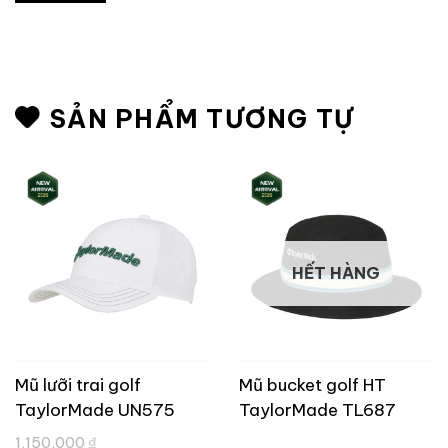
SẢN PHẨM TƯƠNG TỰ
HẾT HÀNG
Mũ lưỡi trai golf
Mũ bucket golf HT
TaylorMade UN575
TaylorMade TL687
iá
Giá
1,150,000
₫