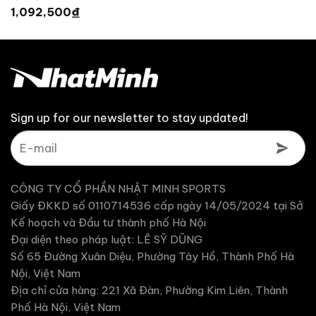
ện
gốc
Giá
₫
1,092,500
i
là:
hiện
:
1,150,000 ₫.
tại
187,500 ₫.
là:
1,092,500 ₫.
Sign up for our newsletter to stay updated!
CÔNG TY CỔ PHẦN NHẬT MINH SPORTS
Giấy ĐKKD số 0110714536 cấp ngày 14/05/2024 tại Sở
Kế hoạch và Đầu tư thành phố Hà Nội
Đại diện theo pháp luật: LÊ SỸ DŨNG
Số 65 Đường Xuân Diệu, Phường Tây Hồ, Thành Phố Hà
Nội, Việt Nam
Địa chỉ cửa hàng: 221 Xã Đàn, Phường Kim Liên, Thành
Phố Hà Nội, Việt Nam