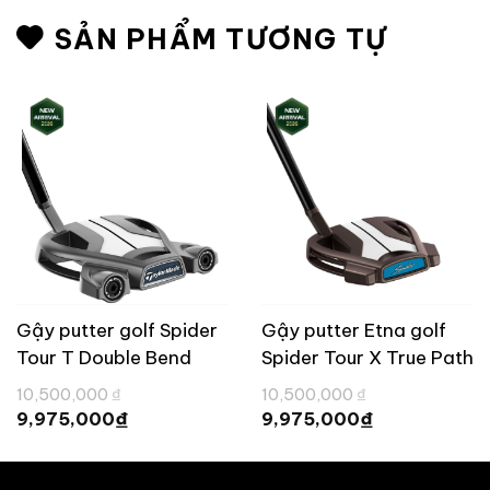
SẢN PHẨM TƯƠNG TỰ
Gậy putter golf Spider
Gậy putter Etna golf
Tour T Double Bend
Spider Tour X True Path
True Path TaylorMade
Giá
Giá
10,500,000
₫
10,500,000
₫
gốc
gốc
Giá
Giá
₫
₫
9,975,000
9,975,000
là:
là:
hiện
hiện
.
10,500,000 ₫.
10,500,000 ₫
tại
tại
là:
là:
9,975,000 ₫.
9,975,000 ₫.