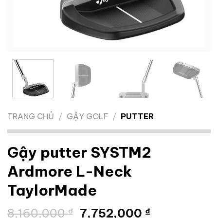
TRANG CHỦ
/
GẬY GOLF
/
PUTTER
Gậy putter SYSTM2
Ardmore L-Neck
TaylorMade
Giá
Giá
8,160,000
₫
7,752,000
₫