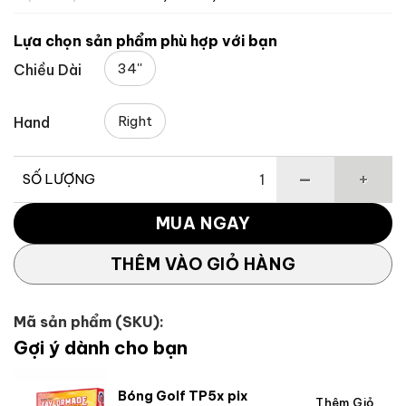
gốc
hiện
là:
tại
Lựa chọn sản phẩm phù hợp với bạn
8,160,000 ₫.
là:
34''
Chiều Dài
7,752,000 
Right
Hand
SỐ LƯỢNG
Gậy putter SYSTM2 Ardmore L-Neck TaylorMade số lượn
MUA NGAY
THÊM VÀO GIỎ HÀNG
Mã sản phẩm (SKU):
Gợi ý dành cho bạn
Bóng Golf TP5x pix
Giá
Giá
Thêm Giỏ