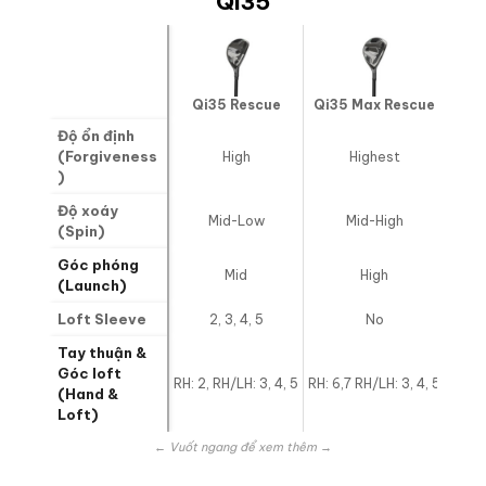
Qi35
Qi35
Qi35 Rescue
Qi35 Max Rescue
Độ ổn định
(Forgiveness
High
Highest
)
Độ xoáy
Mid-Low
Mid-High
(Spin)
Góc phóng
Mid
High
(Launch)
Loft Sleeve
2, 3, 4, 5
No
Tay thuận &
Góc loft
RH: 2, RH/LH: 3, 4, 5
RH: 6,7 RH/LH: 3, 4, 5
RH:
(Hand &
Loft)