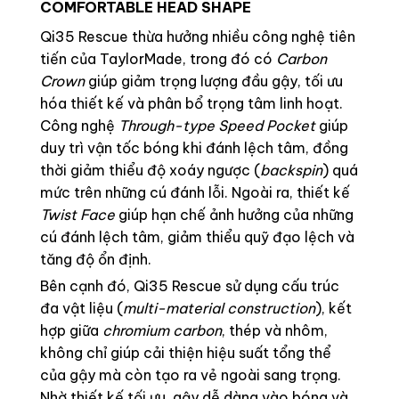
COMFORTABLE HEAD SHAPE
Qi35 Rescue thừa hưởng nhiều công nghệ tiên
tiến của TaylorMade, trong đó có
Carbon
Crown
giúp giảm trọng lượng đầu gậy, tối ưu
hóa thiết kế và phân bổ trọng tâm linh hoạt.
Công nghệ
Through-type Speed Pocket
giúp
duy trì vận tốc bóng khi đánh lệch tâm, đồng
thời giảm thiểu độ xoáy ngược (
backspin
) quá
mức trên những cú đánh lỗi. Ngoài ra, thiết kế
Twist Face
giúp hạn chế ảnh hưởng của những
cú đánh lệch tâm, giảm thiểu quỹ đạo lệch và
tăng độ ổn định.
Bên cạnh đó, Qi35 Rescue sử dụng cấu trúc
đa vật liệu (
multi-material construction
), kết
hợp giữa
chromium carbon
, thép và nhôm,
không chỉ giúp cải thiện hiệu suất tổng thể
của gậy mà còn tạo ra vẻ ngoài sang trọng.
Nhờ thiết kế tối ưu, gậy dễ dàng vào bóng và