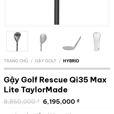
TRANG CHỦ
/
GẬY GOLF
/
HYBRID
Gậy Golf Rescue Qi35 Max
Lite TaylorMade
Giá
Giá
8,850,000
₫
6,195,000
₫
gốc
hiện
là:
tại