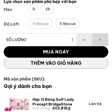
Lựa chọn sản phẩm phù hợp với bạn
8,850,000 ₫.
là:
R
SR
Flex
6,195,000 
4 Rescue
5 Rescue
Độ Loft
SỐ LƯỢNG
Gậy Golf Rescue Qi35 Max Lite TaylorMade số lượng
MUA NGAY
THÊM VÀO GIỎ HÀNG
Mã sản phẩm (SKU):
Gợi ý dành cho bạn
Hộp 12 Bóng Golf Lady
Giá
Giá
Liên Hệ
Precept BridgeStone
₫
₫
Giá
Giá
805,091
603,818
gốc
hiện
gốc
hiện