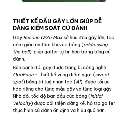
THIẾT KẾ ĐẦU GẬY LỚN GIÚP DỄ
DÀNG KIỂM SOÁT CÚ ĐÁNH
Gậy
Rescue
Qi35 Max
sở hữu đầu gậy lớn, tạo
cảm giác an tâm khi vào bóng (
addressing
the ball
), giúp golfer tự tin hơn trong từng cú
đánh.
Bên cạnh đó, gậy được trang bị công nghệ
OptiFace
– thiết kế vùng điểm ngọt (
sweet
spot
) bằng trí tuệ nhân tạo (
AI
), được tối ưu
hóa riêng cho từng mẫu gậy và từng loại gậy.
Nhờ đó, tốc độ ban đầu của bóng (
initial
velocity
) được cải thiện đáng kể, hỗ trợ golfer
thực hiện cú đánh ổn định và hiệu quả hơn.