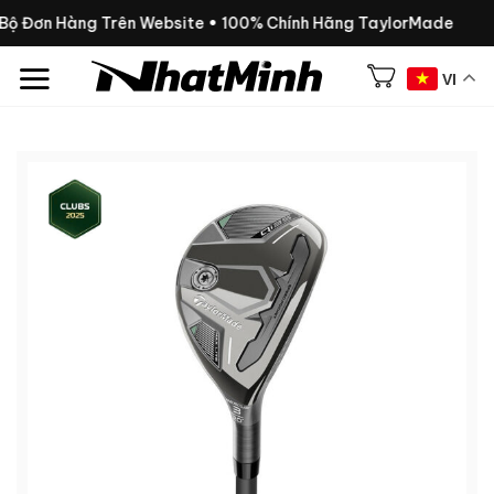
Chuyển
 Bộ Đơn Hàng Trên Website • 100% Chính Hãng TaylorMade
đến
nội
VI
dung