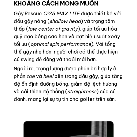
KHOẢNG CÁCH MONG MUỐN
Gậy Rescue
Qi35 MAX LITE
được thiết kế với
đầu gậy nông (
shallow head
) và trọng tâm
thấp (
low center of gravity
), giúp tối ưu hóa
quỹ đạo bóng cao hơn và đạt hiệu suất xoáy
tối ưu (
optimal spin performance
). Với tổng
thể gậy nhẹ hơn, người chơi có thể thực hiện
cú swing dễ dàng và thoải mái hơn.
Ngoài ra, trọng lượng được phân bổ hợp lý ở
phần
toe
và
heel
bên trong đầu gậy, giúp tăng
độ ổn định đường bóng, giảm độ lệch hướng
và cải thiện độ thẳng (
straightness
) của cú
đánh, mang lại sự tự tin cho golfer trên sân.