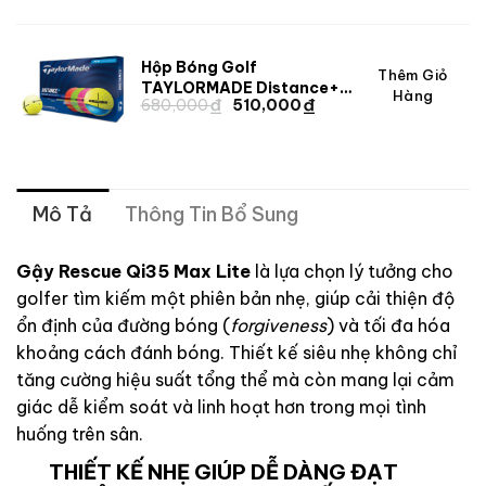
là:
tại
là:
tại
805,091 ₫.
là:
603,818 ₫.
805,091 ₫.
là:
Hộp Bóng Golf
603,818 ₫.
Giá
Giá
Thêm Giỏ
TAYLORMADE Distance+
Hàng
₫
₫
gốc
hiện
Giá
Giá
680,000
510,000
Multipack [2025]
gốc
hiện
là:
tại
là:
tại
680,000 ₫.
là:
680,000 ₫.
là:
510,000 ₫.
510,000 ₫.
Mô Tả
Thông Tin Bổ Sung
Gậy Rescue Qi35 Max Lite
là lựa chọn lý tưởng cho
golfer tìm kiếm một phiên bản nhẹ, giúp cải thiện độ
ổn định của đường bóng (
forgiveness
) và tối đa hóa
khoảng cách đánh bóng. Thiết kế siêu nhẹ không chỉ
tăng cường hiệu suất tổng thể mà còn mang lại cảm
giác dễ kiểm soát và linh hoạt hơn trong mọi tình
huống trên sân.
THIẾT KẾ NHẸ GIÚP DỄ DÀNG ĐẠT