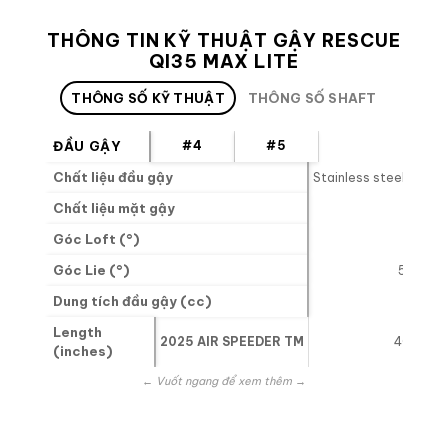
THÔNG TIN KỸ THUẬT GẬY RESCUE
QI35 MAX LITE
THÔNG SỐ KỸ THUẬT
THÔNG SỐ SHAFT
ĐẦU GẬY
#4
#5
Chất liệu đầu gậy
Stainless steel [450SS
Chất liệu mặt gậy
Stainl
Góc Loft (°)
22
Góc Lie (°)
59.5
Dung tích đầu gậy (cc)
Length
2025 AIR SPEEDER TM
40.25
(inches)