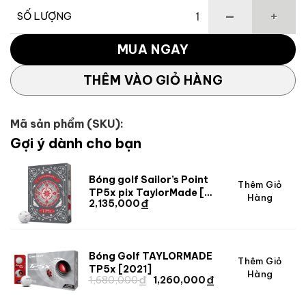
SỐ LƯỢNG
Gậy golf driver TaylorMade Qi4D Shadowfall số lượng
MUA NGAY
THÊM VÀO GIỎ HÀNG
Mã sản phẩm (SKU):
Gợi ý dành cho bạn
Bóng golf Sailor’s Point
Thêm Giỏ
TP5x pix TaylorMade [
Hàng
₫
2,135,000
Limited ]
Bóng Golf TAYLORMADE
Giá
Giá
Thêm Giỏ
TP5x [2021]
Hàng
₫
₫
gốc
hiện
Giá
Giá
1,680,000
1,260,000
gốc
hiện
là:
tại
là:
tại