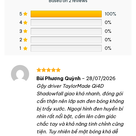
Based on 2 reviews
5
100%
4
0%
3
0%
2
0%
1
0%
Được xếp
Bùi Phương Quỳnh
–
28/07/2026
hạng
5
5
Gậy driver TaylorMade Qi4D
sao
Shadowfall giao khá nhanh, đóng gói
cẩn thận nên lớp sơn đen bóng không
bị trầy xước. Ngoại hình đen huyền bí
nhìn rất nổi bật, cầm lên cảm giác
chắc tay và khả năng tinh chỉnh cũng
tiện. Tuy nhiên bề mặt bóng khá dễ