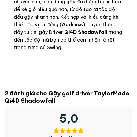
chuyên sâu, hình dáng gậy đã được tối ưu hóa
để xé gió hiệu quả hơn, từ đó tạo ra tốc độ
đầu gậy nhanh hơn. Kết hợp với kiểu dáng khi
thiết lập vị trí đứng (
Address
) truyền thống
đầy tự tin, gậy Driver
Qi4D Shadowfall
mang
đến tốc độ mà bạn có thể cảm nhận rõ rệt
trong từng cú Swing.
2 đánh giá cho
Gậy golf driver TaylorMade
Qi4D Shadowfall
5,0