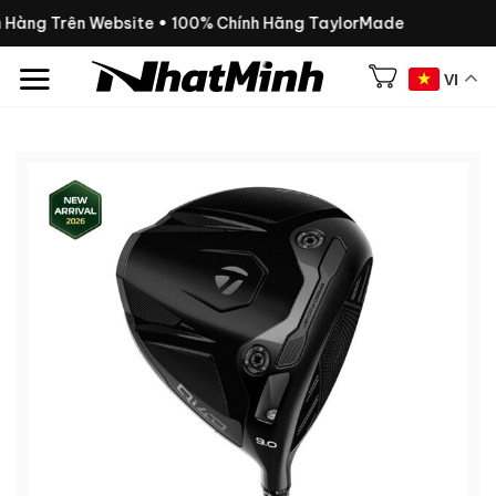
Chuyển
 Hàng Trên Website • 100% Chính Hãng TaylorMade
đến
nội
VI
dung