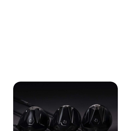
ba phiên bản —
Qi4D, Qi4D Max, Qi4D Tour
— mỗi model đều được thiết kế để giúp bạn
khai phá tốc độ mới cùng lớp hoàn thiện
khẳng định phong cách riêng.