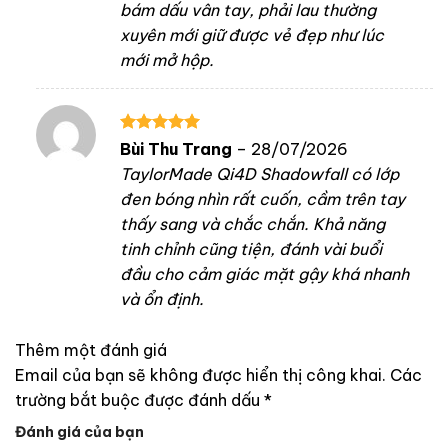
bám dấu vân tay, phải lau thường
xuyên mới giữ được vẻ đẹp như lúc
mới mở hộp.
Được xếp
Bùi Thu Trang
–
28/07/2026
hạng
5
5
TaylorMade Qi4D Shadowfall có lớp
sao
đen bóng nhìn rất cuốn, cầm trên tay
thấy sang và chắc chắn. Khả năng
tinh chỉnh cũng tiện, đánh vài buổi
đầu cho cảm giác mặt gậy khá nhanh
và ổn định.
Thêm một đánh giá
Email của bạn sẽ không được hiển thị công khai.
Các
trường bắt buộc được đánh dấu
*
Đánh giá của bạn