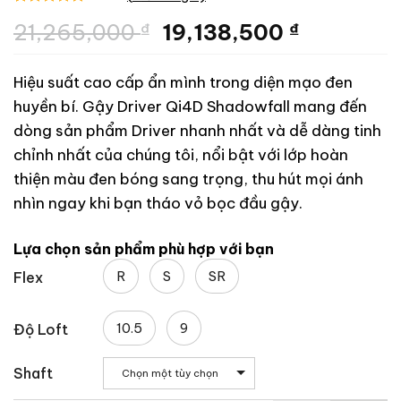
5.00
2
trên 5
Giá
Giá
21,265,000
₫
19,138,500
₫
dựa trên
đánh giá
gốc
hiện
là:
tại
Hiệu suất cao cấp ẩn mình trong diện mạo đen
21,265,000 ₫.
là:
huyền bí. Gậy Driver Qi4D Shadowfall mang đến
19,138,50
dòng sản phẩm Driver nhanh nhất và dễ dàng tinh
chỉnh nhất của chúng tôi, nổi bật với lớp hoàn
thiện màu đen bóng sang trọng, thu hút mọi ánh
nhìn ngay khi bạn tháo vỏ bọc đầu gậy.
Lựa chọn sản phẩm phù hợp với bạn
R
S
SR
Flex
10.5
9
Độ Loft
Shaft
Chọn một tùy chọn