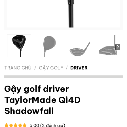
TRANG CHỦ
/
GẬY GOLF
/
DRIVER
Gậy golf driver
TaylorMade Qi4D
Shadowfall
5.00
(
2
đánh giá)