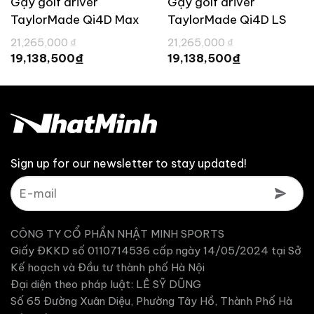
Gậy golf driver
Gậy golf driver
TaylorMade Qi4D Max
TaylorMade Qi4D LS
Shadowfall
Shadowfall
Giá
Giá
21,265,000
₫
21,265,000
₫
gốc
gốc
Giá
Giá
₫
₫
19,138,500
19,138,500
là:
là:
hiện
hiện
21,265,000 ₫.
21,265,000 ₫.
tại
tại
là:
là:
19,138,500 ₫.
19,138,500 ₫
Sign up for our newsletter to stay updated!
CÔNG TY CỔ PHẦN NHẬT MINH SPORTS
Giấy ĐKKD số 0110714536 cấp ngày 14/05/2024 tại Sở
Kế hoạch và Đầu tư thành phố Hà Nội
Đại diện theo pháp luật: LÊ SỸ DŨNG
Số 65 Đường Xuân Diệu, Phường Tây Hồ, Thành Phố Hà