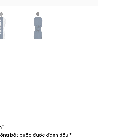
m”
ường bắt buộc được đánh dấu
*