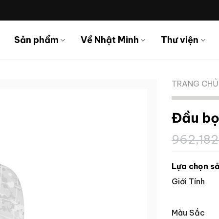
Sản phẩm
Về Nhật Minh
Thư viện
TRANG CHỦ
Đầu bọ
962,18
Lựa chọn sả
Giới Tính
Màu Sắc