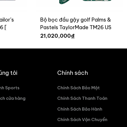
ilor’s
Bộ bọc đầu gậy golf Palms &
6 [
Pastels TaylorMade TM26 US
Open [ Limited ]
₫
21,020,000
úng tôi
Chính sách
nh Sports
Chính Sách Bảo Mật
ch cửa hàng
Chính Sách Thanh Toán
Chính Sách Bảo Hành
Chính Sách Vận Chuyển