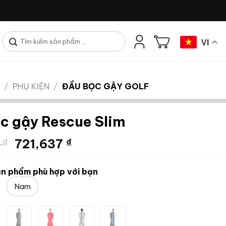
Tìm
VI
kiếm:
/
PHỤ KIỆN
/
ĐẦU BỌC GẬY GOLF
c gậy Rescue Slim
Giá
Giá
2
₫
721,637
₫
gốc
hiện
là:
tại
n phẩm phù hợp với bạn
962,182 ₫.
là:
Nam
721,637 ₫.