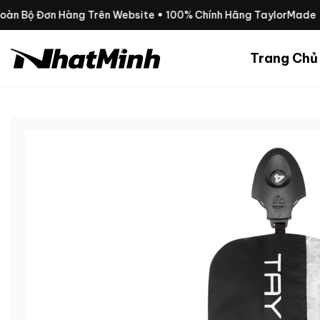
Chuyển
Toàn Bộ Đơn Hàng Trên Website • 100% Chính Hãng TaylorMade
đến
nội
Trang Chủ
dung