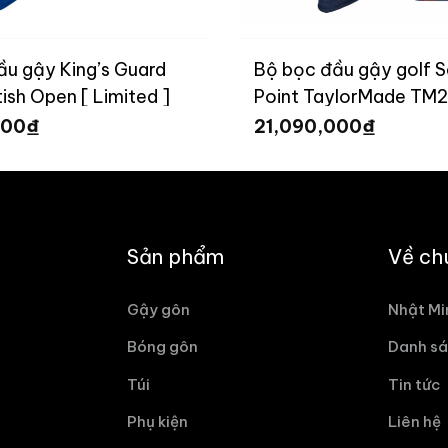
ầu gậy King’s Guard
Bộ bọc đầu gậy golf Sa
ish Open [ Limited ]
Point TaylorMade TM2
Limited ]
₫
₫
000
21,090,000
Sản phẩm
Về ch
Gậy gôn
Nhật Mi
Bóng gôn
Danh sá
Túi
Tin tức
Phụ kiện
Liên hệ