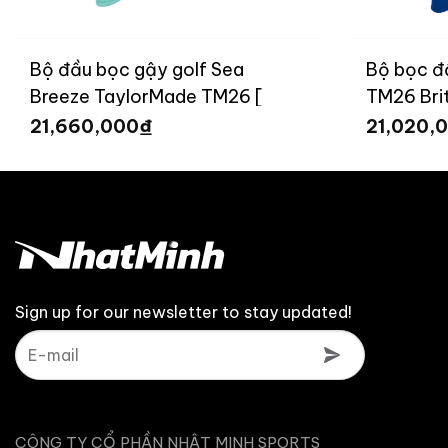
Bộ đầu bọc gậy golf Sea
Bộ bọc đ
Breeze TaylorMade TM26 [
TM26 Brit
Limited ]
₫
21,660,000
21,020,
Sign up for our newsletter to stay updated!
CÔNG TY CỔ PHẦN NHẬT MINH SPORTS