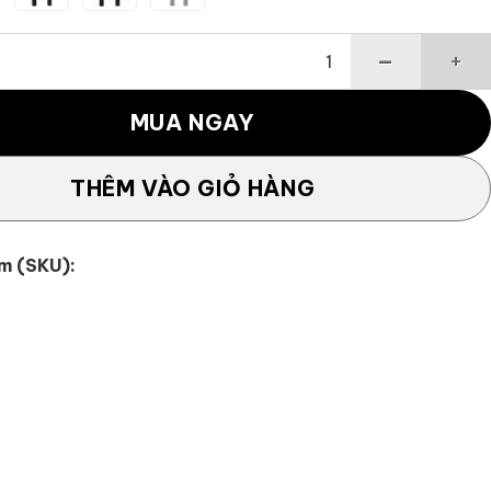
Fairway Auth-Tech số lượng
MUA NGAY
THÊM VÀO GIỎ HÀNG
m (SKU):