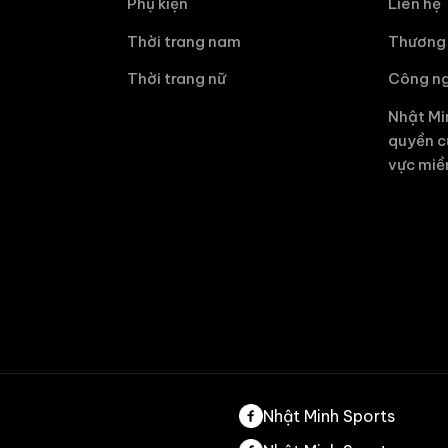
Phụ kiện
Liên hệ
Thời trang nam
Thương 
Thời trang nữ
Công ng
Nhật Mi
quyền c
vực miề
Nhật Minh Sports