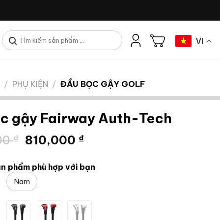
Tìm
VI
kiếm:
/
PHỤ KIỆN
/
ĐẦU BỌC GẬY GOLF
c gậy Fairway Auth-Tech
Giá
Giá
00
₫
810,000
₫
gốc
hiện
là:
tại
n phẩm phù hợp với bạn
1,080,000 ₫.
là:
Nam
810,000 ₫.