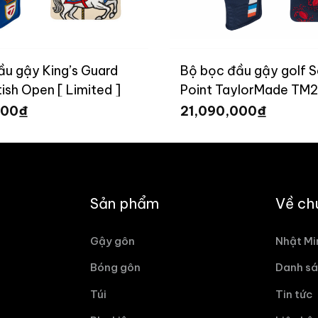
ầu gậy King’s Guard
Bộ bọc đầu gậy golf Sa
ish Open [ Limited ]
Point TaylorMade TM2
Limited ]
₫
₫
000
21,090,000
Sản phẩm
Về ch
Gậy gôn
Nhật Mi
Bóng gôn
Danh sá
Túi
Tin tức