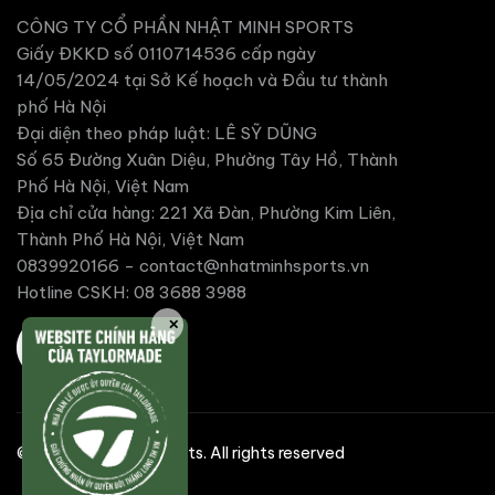
CÔNG TY CỔ PHẦN NHẬT MINH SPORTS
Giấy ĐKKD số 0110714536 cấp ngày
14/05/2024 tại Sở Kế hoạch và Đầu tư thành
phố Hà Nội
Đại diện theo pháp luật: LÊ SỸ DŨNG
Số 65 Đường Xuân Diệu, Phường Tây Hồ, Thành
Phố Hà Nội, Việt Nam
Địa chỉ cửa hàng: 221 Xã Đàn, Phường Kim Liên,
Thành Phố Hà Nội, Việt Nam
0839920166 -
contact@nhatminhsports.vn
Hotline CSKH: 08 3688 3988
✕
©2025 Nhat Minh Sports. All rights reserved