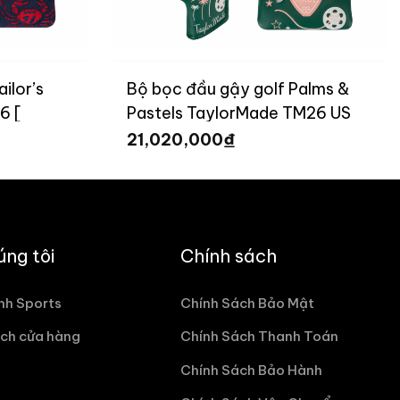
ilor’s
Bộ bọc đầu gậy golf Palms &
6 [
Pastels TaylorMade TM26 US
Open [ Limited ]
₫
21,020,000
úng tôi
Chính sách
nh Sports
Chính Sách Bảo Mật
ch cửa hàng
Chính Sách Thanh Toán
Chính Sách Bảo Hành