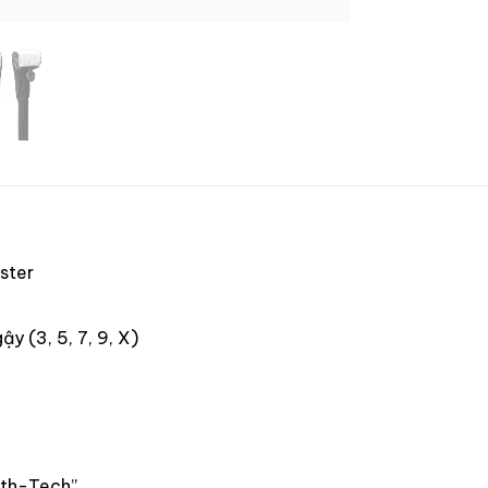
ster
ậy (3, 5, 7, 9, X)
Auth-Tech”