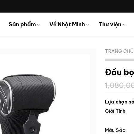
Sản phẩm
Về Nhật Minh
Thư viện
TRANG CHỦ
Đầu bọ
1,080,0
Lựa chọn sả
Giới Tính
Màu Sắc