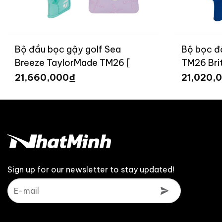
Bộ đầu bọc gậy golf Sea
Bộ bọc đ
Breeze TaylorMade TM26 [
TM26 Brit
Limited ]
₫
21,660,000
21,020,
Sign up for our newsletter to stay updated!