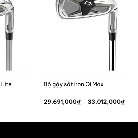
 Lite
Bộ gậy sắt Iron Qi Max
Kho
₫
₫
29,691,000
–
33,012,000
giá:
g
từ
29,6
đến
,000 ₫
33,0
,000 ₫