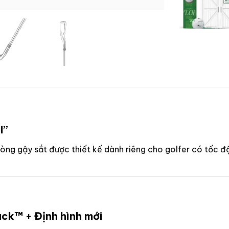
l”
 dòng gậy sắt được thiết kế dành riêng cho golfer có tốc đ
ck™ + Định hình mới