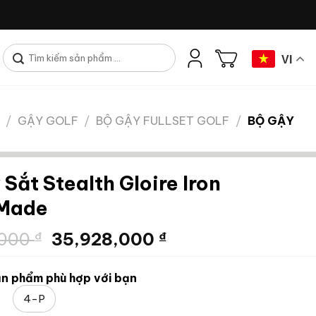
Tìm
VI
kiếm:
/
GẬY GOLF
/
BỘ GẬY FULLSET GOLF
/
BỘ GẬY
Sắt Stealth Gloire Iron
rMade
Giá
Giá
,000
₫
35,928,000
₫
gốc
hiện
là:
tại
n phẩm phù hợp với bạn
59,880,000 ₫.
là:
4-P
35,928,000 ₫.