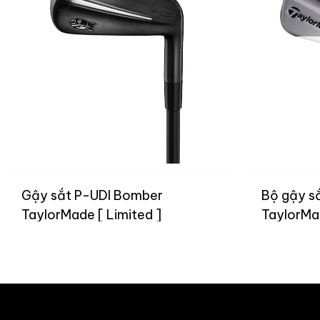
Gậy sắt P-UDI Bomber
Bộ gậy s
TaylorMade [ Limited ]
TaylorMad