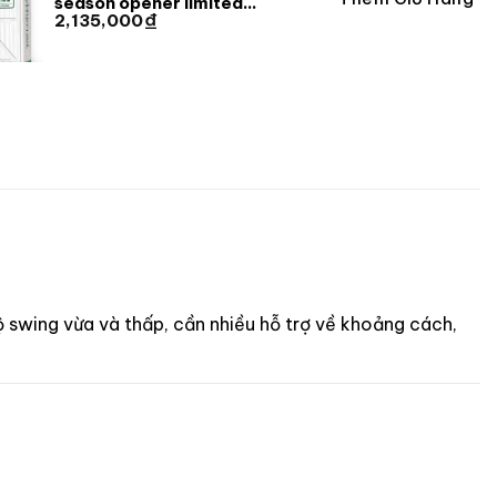
season opener limited
₫
2,135,000
TaylorMade 2026 [ Limited ]
ộ swing vừa và thấp, cần nhiều hỗ trợ về khoảng cách,