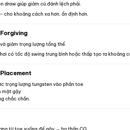
n draw giúp giảm cú đánh lệch phải.
 – cho khoảng cách xa hơn, ổn định hơn.
 Forgiving
 và giảm trọng lượng tổng thể.
 chơi có tốc độ swing trung bình hoặc thấp tạo ra khoảng 
 Placement
ợc trọng lượng tungsten vào phần toe
m mặt gậy
ng chắc chắn.
ượng từ toe xuống đế gậy → hạ thấp CG