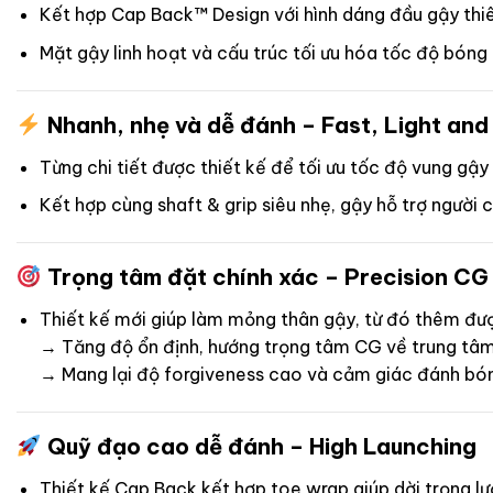
Kết hợp Cap Back™ Design với hình dáng đầu gậy thiê
Mặt gậy linh hoạt và cấu trúc tối ưu hóa tốc độ bóng
Nhanh, nhẹ và dễ đánh – Fast, Light and
Từng chi tiết được thiết kế để tối ưu tốc độ vung gậy
Kết hợp cùng shaft & grip siêu nhẹ, gậy hỗ trợ người
Trọng tâm đặt chính xác – Precision CG
Thiết kế mới giúp làm mỏng thân gậy, từ đó thêm đư
→ Tăng độ ổn định, hướng trọng tâm CG về trung tâ
→ Mang lại độ forgiveness cao và cảm giác đánh bó
Quỹ đạo cao dễ đánh – High Launching
Thiết kế Cap Back kết hợp toe wrap giúp dời trọng l