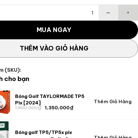
tealth Gloire Iron TaylorMade số lượng
MUA NGAY
THÊM VÀO GIỎ HÀNG
m (SKU):
h cho bạn
Bóng Golf TAYLORMADE TP5
Thêm Giỏ Hàng
Giá
Giá
Pix [2024]
₫
₫
Giá
Giá
1,800,000
1,350,000
gốc
hiện
gốc
hiện
là:
tại
là:
tại
1,800,000 ₫.
là:
1,800,000 ₫.
là:
1,350,000 ₫.
Bóng golf TP5/TP5x pix
1,350,000 ₫.
Thêm Giỏ Hàng