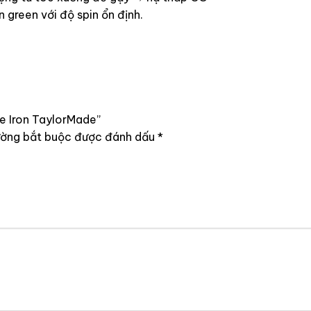
 green với độ spin ổn định.
re Iron TaylorMade”
ường bắt buộc được đánh dấu
*