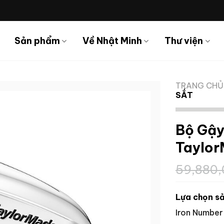
Sản phẩm
Về Nhật Minh
Thư viện
TRANG CHỦ
SẮT
Bộ Gậy 
Taylo
59,880
Lựa chọn sả
Iron Number