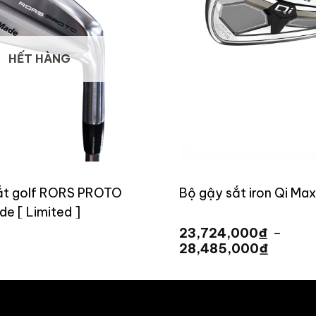
HẾT HÀNG
ắt golf RORS PROTO
Bộ gậy sắt iron Qi Max
e [ Limited ]
₫
23,724,000
–
Khoản
₫
28,485,000
giá:
từ
23,724
đến
28,485