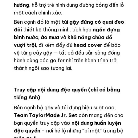
hướng
, hỗ trợ trẻ hình dung đường bóng đến lỗ
một cách chính xác.
Bên cạnh đó là một
túi gậy đứng có quai đeo
đôi
thiết kế thông minh, tích hợp
ngăn đựng
bình nước
,
áo mưa
và
khả năng chứa đồ
vượt trội
, đi kèm đầy đủ
head cover
để bảo
vệ từng cây gậy — tất cả đều sẵn sàng đồng
hành cùng các golfer nhí trên hành trình trở
thành ngôi sao tương lai.
Truy cập nội dung độc quyền (chỉ có bằng
tiếng Anh)
Bên cạnh bộ gậy và túi đựng hiệu suất cao,
Team TaylorMade Jr. Set
còn mang đến cho
bạn quyền truy cập vào
nội dung huấn luyện
độc quyền
– nơi hé lộ những “bí mật” trong bộ