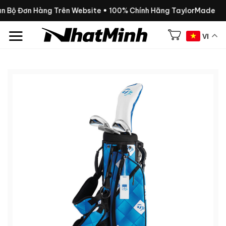
Chuyển
n Bộ Đơn Hàng Trên Website • 100% Chính Hãng TaylorMade
đến
nội
VI
dung