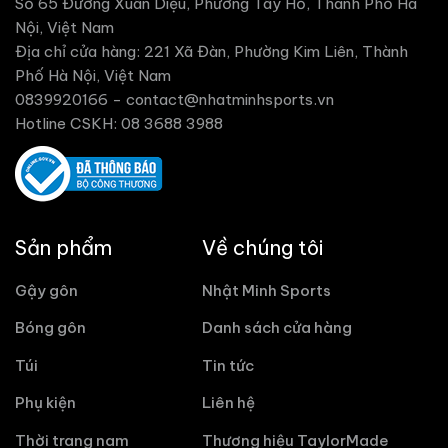
Số 65 Đường Xuân Diệu, Phường Tây Hồ, Thành Phố Hà
Nội, Việt Nam
Địa chỉ cửa hàng: 221 Xã Đàn, Phường Kim Liên, Thành
Phố Hà Nội, Việt Nam
0839920166 -
contact@nhatminhsports.vn
Hotline CSKH: 08 3688 3988
Sản phẩm
Về chúng tôi
Gậy gôn
Nhật Minh Sports
Bóng gôn
Danh sách cửa hàng
Túi
Tin tức
Phụ kiện
Liên hệ
Thời trang nam
Thương hiệu TaylorMade