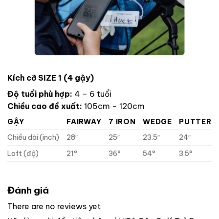
Kích cỡ SIZE 1 (4 gậy)
Độ tuổi phù hợp:
4 – 6 tuổi
Chiều cao đề xuất:
105cm – 120cm
GẬY
FAIRWAY
7 IRON
WEDGE
PUTTER
Chiều dài (inch)
28″
25″
23.5″
24″
Loft (độ)
21°
36°
54°
3.5°
Đánh giá
There are no reviews yet