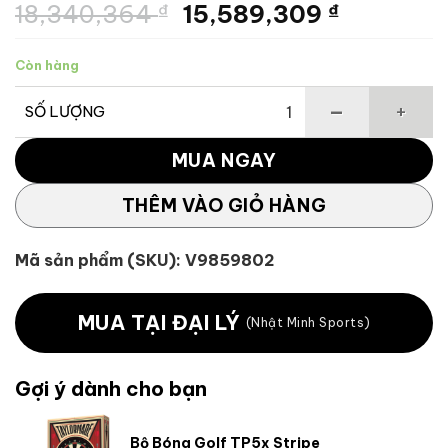
Giá
Giá
18,340,364
₫
15,589,309
₫
gốc
hiện
là:
tại
Còn hàng
18,340,364 ₫.
là:
15,589,3
SỐ LƯỢNG
Bộ Gậy Golf Trẻ Em Team TaylorMade Jr. Set 2 (7-9 tuổi) 
MUA NGAY
THÊM VÀO GIỎ HÀNG
Mã sản phẩm (SKU):
V9859802
MUA TẠI ĐẠI LÝ
(Nhật Minh Sports)
Gợi ý dành cho bạn
Bộ Bóng Golf TP5x Stripe