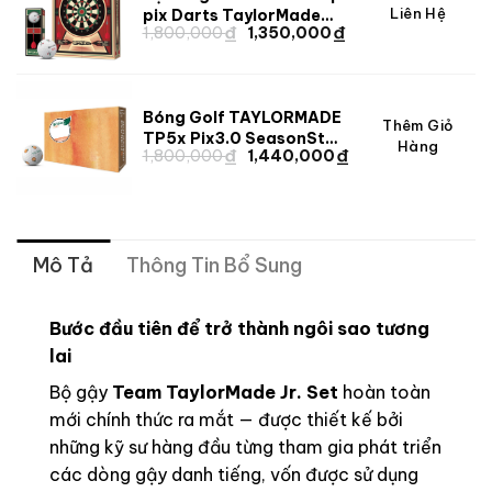
Giá
Giá
Liên Hệ
pix Darts TaylorMade
₫
₫
Giá
Giá
1,800,000
1,350,000
2025
gốc
hiện
gốc
hiện
là:
tại
là:
tại
1,800,000 ₫.
là:
1,350,000 ₫.
1,800,000 ₫.
là:
Bóng Golf TAYLORMADE
1,350,000 ₫.
Giá
Giá
Thêm Giỏ
TP5x Pix3.0 SeasonSt
Hàng
₫
₫
gốc
hiện
Giá
Giá
1,800,000
1,440,000
[2024]
gốc
hiện
là:
tại
là:
tại
1,800,000 ₫.
là:
1,800,000 ₫.
là:
1,440,000 ₫.
1,440,000 ₫.
Mô Tả
Thông Tin Bổ Sung
Bước đầu tiên để trở thành ngôi sao tương
lai
Bộ gậy
Team TaylorMade Jr. Set
hoàn toàn
mới chính thức ra mắt — được thiết kế bởi
những kỹ sư hàng đầu từng tham gia phát triển
các dòng gậy danh tiếng, vốn được sử dụng