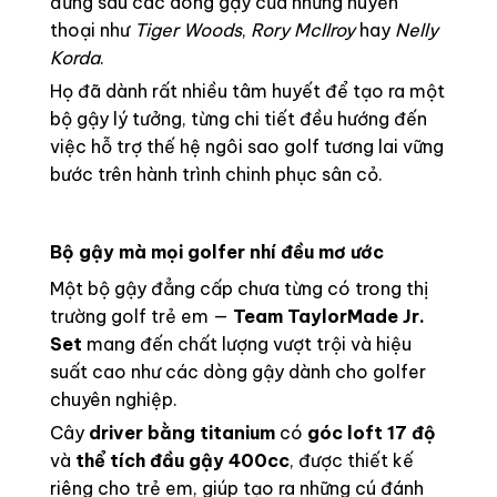
đứng sau các dòng gậy của những huyền
thoại như
Tiger Woods
,
Rory McIlroy
hay
Nelly
Korda
.
Họ đã dành rất nhiều tâm huyết để tạo ra một
bộ gậy lý tưởng, từng chi tiết đều hướng đến
việc hỗ trợ thế hệ ngôi sao golf tương lai vững
bước trên hành trình chinh phục sân cỏ.
Bộ gậy mà mọi golfer nhí đều mơ ước
Một bộ gậy đẳng cấp chưa từng có trong thị
trường golf trẻ em —
Team TaylorMade Jr.
Set
mang đến chất lượng vượt trội và hiệu
suất cao như các dòng gậy dành cho golfer
chuyên nghiệp.
Cây
driver bằng titanium
có
góc loft 17 độ
và
thể tích đầu gậy 400cc
, được thiết kế
riêng cho trẻ em, giúp tạo ra những cú đánh