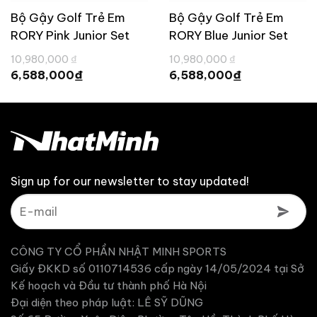
Bộ Gậy Golf Trẻ Em
Bộ Gậy Golf Trẻ Em
RORY Pink Junior Set
RORY Blue Junior Set
(4-6 tuổi)
(4-6 tuổi)
Giá
Giá
10,980,000
₫
10,980,000
₫
gốc
gốc
Giá
Giá
₫
₫
6,588,000
6,588,000
là:
là:
hiện
hiện
10,980,000 ₫.
10,980,000 ₫.
tại
tại
là:
là:
6,588,000 ₫.
6,588,000 ₫.
Sign up for our newsletter to stay updated!
CÔNG TY CỔ PHẦN NHẬT MINH SPORTS
Giấy ĐKKD số 0110714536 cấp ngày 14/05/2024 tại Sở
Kế hoạch và Đầu tư thành phố Hà Nội
Đại diện theo pháp luật: LÊ SỸ DŨNG