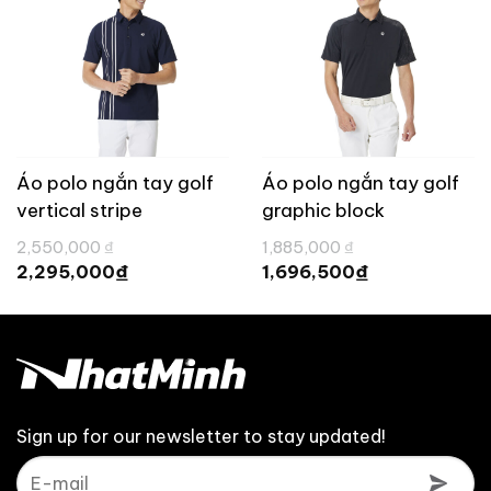
Áo polo ngắn tay golf
Áo polo ngắn tay golf
vertical stripe
graphic block
TaylorMade TL758
TaylorMade TL742
Giá
Giá
2,550,000
₫
1,885,000
₫
gốc
gốc
Giá
Giá
₫
₫
2,295,000
1,696,500
là:
là:
hiện
hiện
2,550,000 ₫.
1,885,000 ₫.
tại
tại
là:
là:
2,295,000 ₫.
1,696,500 ₫.
Sign up for our newsletter to stay updated!