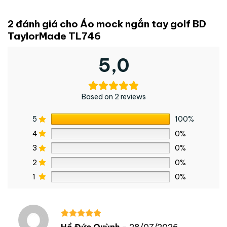
2 đánh giá cho
Áo mock ngắn tay golf BD
TaylorMade TL746
5,0
Based on 2 reviews
5
100%
4
0%
3
0%
2
0%
1
0%
Được xếp
Hồ Đức Quỳnh
–
28/07/2026