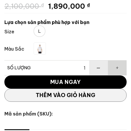
5.00
2
trên 5
Giá
Giá
2,100,000
₫
1,890,000
₫
dựa trên
đánh giá
gốc
hiện
là:
tại
Lựa chọn sản phẩm phù hợp với bạn
2,100,000 ₫.
là:
L
Size
1,890,000 
Màu Sắc
SỐ LƯỢNG
Áo mock ngắn tay golf BD TaylorMade TL746 số lượng
MUA NGAY
THÊM VÀO GIỎ HÀNG
Mã sản phẩm (SKU):