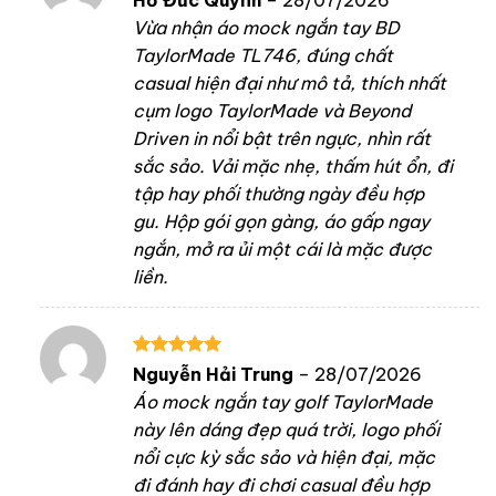
hạng
5
5
Vừa nhận áo mock ngắn tay BD
sao
TaylorMade TL746, đúng chất
casual hiện đại như mô tả, thích nhất
cụm logo TaylorMade và Beyond
Driven in nổi bật trên ngực, nhìn rất
sắc sảo. Vải mặc nhẹ, thấm hút ổn, đi
tập hay phối thường ngày đều hợp
gu. Hộp gói gọn gàng, áo gấp ngay
ngắn, mở ra ủi một cái là mặc được
liền.
Được xếp
Nguyễn Hải Trung
–
28/07/2026
hạng
5
5
Áo mock ngắn tay golf TaylorMade
sao
này lên dáng đẹp quá trời, logo phối
nổi cực kỳ sắc sảo và hiện đại, mặc
đi đánh hay đi chơi casual đều hợp