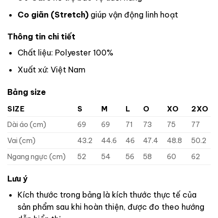
Co giãn (Stretch)
giúp vận động linh hoạt
Thông tin chi tiết
Chất liệu: Polyester 100%
Xuất xứ: Việt Nam
Bảng size
SIZE
S
M
L
O
XO
2XO
Dài áo (cm)
69
69
71
73
75
77
Vai (cm)
43.2
44.6
46
47.4
48.8
50.2
Ngang ngực (cm)
52
54
56
58
60
62
Lưu ý
Kích thước trong bảng là kích thước thực tế của
sản phẩm sau khi hoàn thiện, được đo theo hướng