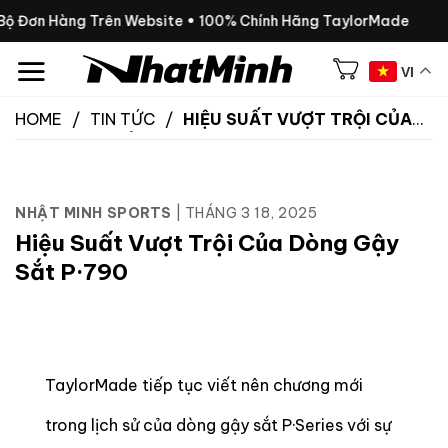
Chuyển
Bộ Đơn Hàng Trên Website • 100% Chính Hãng TaylorMade
đến
nội
VI
dung
HOME
/
TIN TỨC
/
HIỆU SUẤT VƯỢT TRỘI CỦA
DÒNG GẬY SẮT P·790
NHẬT MINH SPORTS
|
THÁNG 3 18, 2025
Hiệu Suất Vượt Trội Của Dòng Gậy
Sắt P·790
TaylorMade tiếp tục viết nên chương mới
trong lịch sử của dòng gậy sắt P·Series với sự