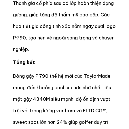
Thanh gia cố phía sau có lớp hoàn thiện dạng
gương, giúp tăng độ thẩm mỹ cao cấp. Các
họa tiết gia công tinh xảo nằm ngay dưới logo
P·790, tạo nên vẻ ngoài sang trọng và chuyên
nghiệp.
Tổng kết
Dòng gậy P·790 thế hệ mới của TaylorMade
mang đến khoảng cách xa hơn nhờ chất liệu
mặt gậy 4340M siêu mạnh, độ ổn định vượt
trội với trọng lượng vonfram và FLTD CG™,
sweet spot lớn hơn 24% giúp golfer duy trì