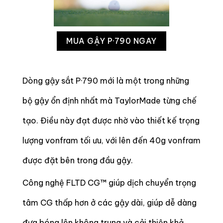
MUA GẬY P·790 NGAY
Dòng gậy sắt P·790 mới là một trong những
bộ gậy ổn định nhất mà TaylorMade từng chế
tạo. Điều này đạt được nhờ vào thiết kế trọng
lượng vonfram tối ưu, với lên đến 40g vonfram
được đặt bên trong đầu gậy.
Công nghệ FLTD CG™ giúp dịch chuyển trọng
tâm CG thấp hơn ở các gậy dài, giúp dễ dàng
đưa bóng lên không trung và cải thiện khả