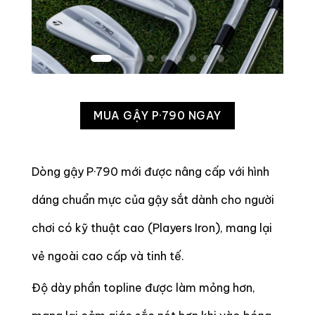
MUA GẬY P·790 NGAY
Dòng gậy P·790 mới được nâng cấp với hình
dáng chuẩn mực của gậy sắt dành cho người
chơi có kỹ thuật cao (Players Iron), mang lại
vẻ ngoài cao cấp và tinh tế.
Độ dày phần topline được làm mỏng hơn,